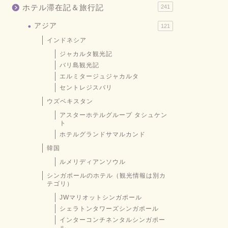
ホテル滞在記＆旅行記
241
アジア
121
インドネシア
ジャカルタ観光記
バリ島観光記
エルミタージュジャカルタ
セントレジスバリ
ウズベキスタン
アスターホテルグループ タシュケン
ト
ホテルグランドサマルカンド
韓国
ルメリディアンソウル
シンガポールのホテル（観光情報は別カ
テゴリ）
JWマリオットシンガポール
シェラトンタワーズシンガポール
インターコンチネンタルシンガポー