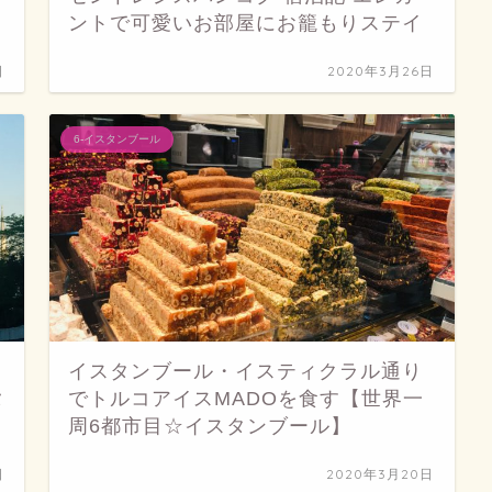
ントで可愛いお部屋にお籠もりステイ
日
2020年3月26日
6-イスタンブール
イスタンブール・イスティクラル通り
タ
でトルコアイスMADOを食す【世界一
周6都市目☆イスタンブール】
日
2020年3月20日