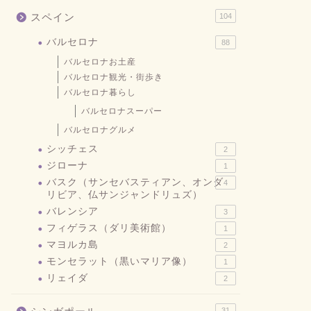
スペイン
104
バルセロナ
88
バルセロナお土産
バルセロナ観光・街歩き
バルセロナ暮らし
バルセロナスーパー
バルセロナグルメ
シッチェス
2
ジローナ
1
バスク（サンセバスティアン、オンダ
4
リビア、仏サンジャンドリュズ）
バレンシア
3
フィゲラス（ダリ美術館）
1
マヨルカ島
2
モンセラット（黒いマリア像）
1
リェイダ
2
31