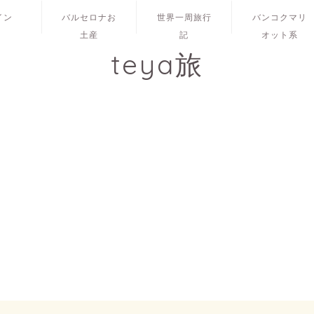
イン
バルセロナお
世界一周旅行
バンコクマリ
土産
記
オット系
teya旅