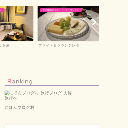
ル
空の旅関連（フライト＆ラウンジ）
ホテル滞在記＆旅
ット系
フライト＆ラウンジレポ
ホテル滞在記
Ranking
にほんブログ村