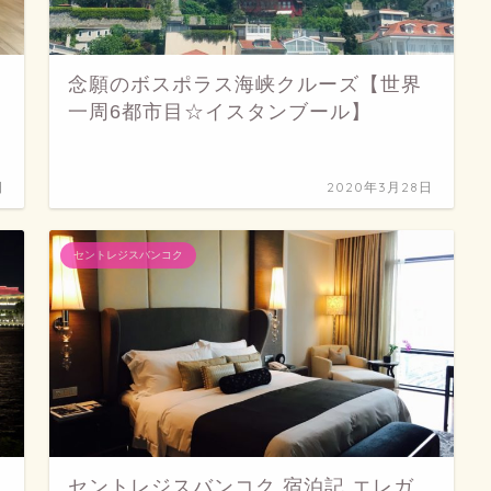
念願のボスポラス海峡クルーズ【世界
一周6都市目☆イスタンブール】
日
2020年3月28日
セントレジスバンコク
セントレジスバンコク 宿泊記 エレガ