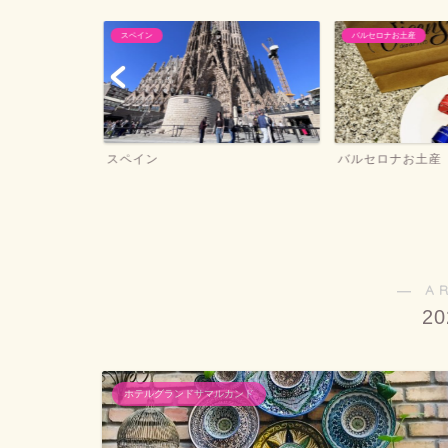
スペイン
バルセロナお土産
ー
スペイン
バルセロナお土産
― A
2
ホテルグランドサマルカンド