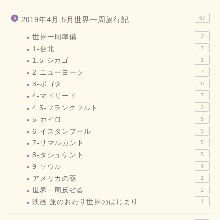
67
2019年4月-5月世界一周旅行記
世界一周準備
2
1-台北
7
1.5-シカゴ
1
2-ニューヨーク
7
3-ボゴタ
6
4-マドリード
7
4.5-フランクフルト
2
5-カイロ
5
6-イスタンブール
9
7-サマルカンド
5
8-タシュケント
5
9-ソウル
6
アメリカの薬
1
世界一周反省会
2
映画 旅のおわり世界のはじまり
1