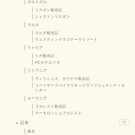
ポルトガル
リスボン観光記
シェラトンリスボン
マルタ
マルタ観光記
ウェスティンドラゴナーラリゾート
ラトビア
リガ観光記
ACホテルリガ
リトアニア
ヴィリニュス、カウナス観光記
コートヤードバイマリオットヴィリニュスシティセ
ンター
ルーマニア
ブカレスト観光記
マーモロッシュブカレスト
日本
30
東京