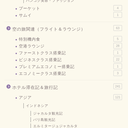
バンコク美容・ファッション
プーケット
4
サムイ
1
63
空の旅関連（フライト＆ラウンジ）
特別機内食
5
空港ラウンジ
28
ファーストクラス搭乗記
1
ビジネスクラス搭乗記
22
プレミアムエコノミー搭乗記
1
エコノミークラス搭乗記
3
241
ホテル滞在記＆旅行記
アジア
121
インドネシア
ジャカルタ観光記
バリ島観光記
エルミタージュジャカルタ