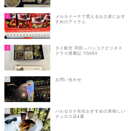
2
メルカドーナで買えるお土産におす
すめのアイテム
3
タイ航空 羽田→バンコクビジネス
クラス搭乗記 TG683
4
お問い合わせ
5
バルセロナ在住おすすめの美味しい
チュロス店4選