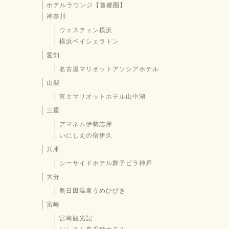
ホテルラウンジ【首都圏】
神奈川
ウェスティン横浜
横浜ベイシェラトン
愛知
名古屋マリオットアソシアホテル
山梨
富士マリオットホテル山中湖
三重
アマネム伊勢志摩
いにしえの宿伊久
兵庫
シーサイドホテル舞子ビラ神戸
大分
奥日田温泉うめひびき
宮崎
宮崎観光記