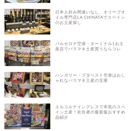
6
日本人好み間違いなし、オリーブオ
イル専門店LA CHINATAでスペイン
のお土産探し
7
バルセロナ空港・ターミナル1お土
産店でバラマキ土産買うならコレ
8
ハンガリー・ブダペスト空港はおし
ゃれなバラマキ土産の宝庫
お問い合わせ
プライバシーポリシー
9
エルコルテイングレスで本気のスペ
イン土産！在住者の最新版おすすめ
品紹介
スペイン