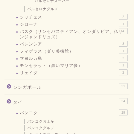
バルセロナスーパー
バルセロナグルメ
シッチェス
2
ジローナ
1
バスク（サンセバスティアン、オンダリビア、仏サ
4
ンジャンドリュズ）
バレンシア
3
フィゲラス（ダリ美術館）
1
マヨルカ島
2
モンセラット（黒いマリア像）
1
リェイダ
2
31
シンガポール
34
タイ
バンコク
29
バンコクお土産
バンコクグルメ