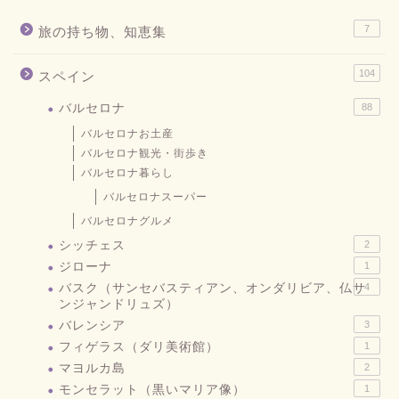
7
旅の持ち物、知恵集
104
スペイン
バルセロナ
88
バルセロナお土産
バルセロナ観光・街歩き
バルセロナ暮らし
バルセロナスーパー
バルセロナグルメ
シッチェス
2
ジローナ
1
バスク（サンセバスティアン、オンダリビア、仏サ
4
ンジャンドリュズ）
バレンシア
3
フィゲラス（ダリ美術館）
1
マヨルカ島
2
モンセラット（黒いマリア像）
1