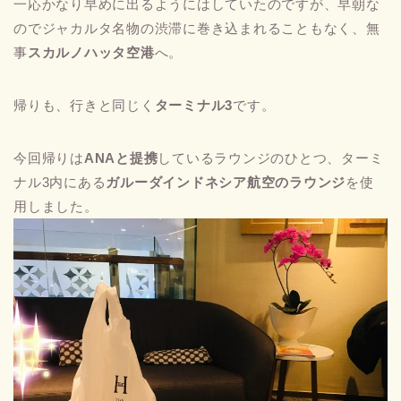
一応かなり早めに出るようにはしていたのですが、早朝な
のでジャカルタ名物の渋滞に巻き込まれることもなく、無
事
スカルノハッタ空港
へ。
帰りも、行きと同じく
ターミナル3
です。
今回帰りは
ANAと提携
しているラウンジのひとつ、ターミ
ナル3内にある
ガルーダインドネシア航空のラウンジ
を使
用しました。