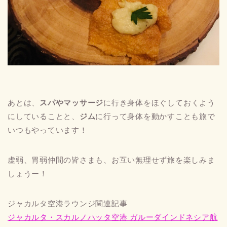
あとは、
スパやマッサージ
に行き身体をほぐしておくよう
にしていることと、
ジム
に行って身体を動かすことも旅で
いつもやっています！
虚弱、胃弱仲間の皆さまも、お互い無理せず旅を楽しみま
しょうー！
ジャカルタ空港ラウンジ関連記事
ジャカルタ・スカルノハッタ空港 ガルーダインドネシア航