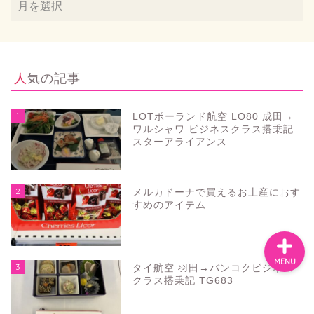
お問い合わせ
人気の記事
プライバシーポリシー
1
LOTポーランド航空 LO80 成田→
スペイン
ワルシャワ ビジネスクラス搭乗記
スターアライアンス
バルセロナお土産
2
メルカドーナで買えるお土産におす
すめのアイテム
MENU
3
タイ航空 羽田→バンコクビジネス
クラス搭乗記 TG683