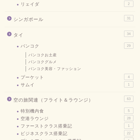
リェイダ
2
31
シンガポール
34
タイ
バンコク
29
バンコクお土産
バンコクグルメ
バンコク美容・ファッション
プーケット
4
サムイ
1
63
空の旅関連（フライト＆ラウンジ）
特別機内食
5
空港ラウンジ
28
ファーストクラス搭乗記
1
ビジネスクラス搭乗記
22