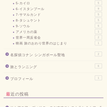
5-カイロ
5
6-イスタンブール
9
7-サマルカンド
5
8-タシュケント
5
9-ソウル
6
アメリカの薬
1
世界一周反省会
2
映画 旅のおわり世界のはじまり
1
2
名探偵コナン シンガポール聖地
6
旅とランニング
1
プロフィール
最近の投稿