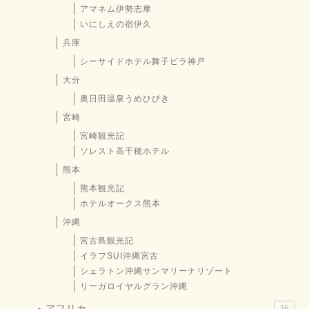
アマネム伊勢志摩
いにしえの宿伊久
兵庫
シーサイドホテル舞子ビラ神戸
大分
奥日田温泉うめひびき
宮崎
宮崎観光記
ソレスト高千穂ホテル
熊本
熊本観光記
ホテルオークス熊本
沖縄
宮古島観光記
イラフSUI沖縄宮古
シェラトン沖縄サンマリーナリゾート
リーガロイヤルグラン沖縄
アフリカ
16