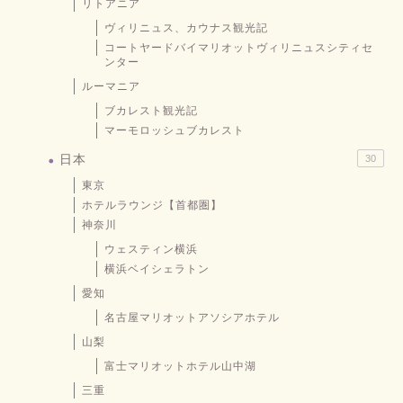
リトアニア
ヴィリニュス、カウナス観光記
コートヤードバイマリオットヴィリニュスシティセ
ンター
ルーマニア
ブカレスト観光記
マーモロッシュブカレスト
日本
30
東京
ホテルラウンジ【首都圏】
神奈川
ウェスティン横浜
横浜ベイシェラトン
愛知
名古屋マリオットアソシアホテル
山梨
富士マリオットホテル山中湖
三重