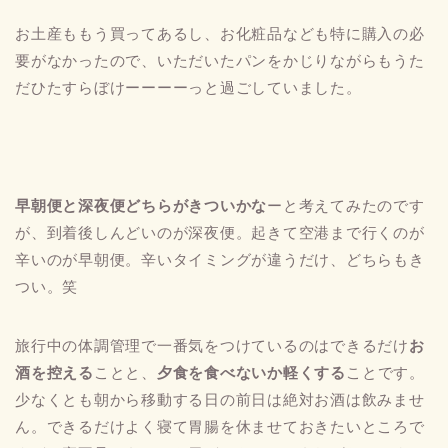
お土産ももう買ってあるし、お化粧品なども特に購入の必
要がなかったので、いただいたパンをかじりながらもうた
だひたすらぼけーーーーっと過ごしていました。
早朝便と深夜便どちらがきついかな
ーと考えてみたのです
が、到着後しんどいのが深夜便。起きて空港まで行くのが
辛いのが早朝便。辛いタイミングが違うだけ、どちらもき
つい。笑
旅行中の体調管理で一番気をつけているのはできるだけ
お
酒を控える
ことと、
夕食を食べないか軽くする
ことです。
少なくとも朝から移動する日の前日は絶対お酒は飲みませ
ん。できるだけよく寝て胃腸を休ませておきたいところで