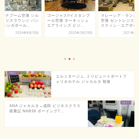
ワンナプーム空港 シル
ゴージャス!!イスタンブ
マレーシア・ランカ
ークリスラウンジ バン
ール空港 ターキッシュ
空港 セントレジス＆
 シンガポール...
エアラインズ ビジ...
スティン・エアポート.
2024年8月13日
2020年3月29日
2021年4
エルミタージュ, トリビュートポートフ
ォリオホテル ジャカルタ 朝食
ANA ジャカルタ→成田 ビジネスクラス
搭乗記 NH836 ボーイング7...