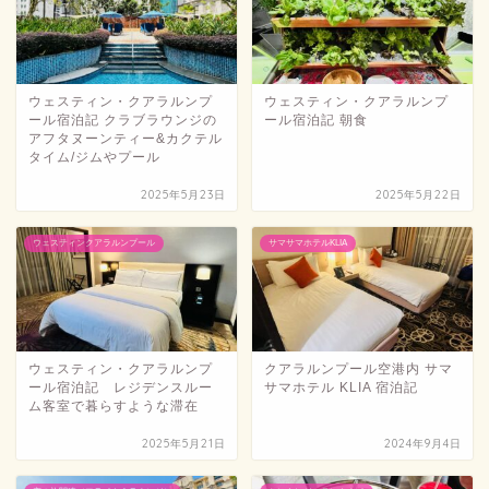
ウェスティン・クアラルンプ
ウェスティン・クアラルンプ
ール宿泊記 クラブラウンジの
ール宿泊記 朝食
アフタヌーンティー&カクテル
タイム/ジムやプール
2025年5月23日
2025年5月22日
ウェスティンクアラルンプール
サマサマホテルKLIA
ウェスティン・クアラルンプ
クアラルンプール空港内 サマ
ール宿泊記 レジデンスルー
サマホテル KLIA 宿泊記
ム客室で暮らすような滞在
2025年5月21日
2024年9月4日