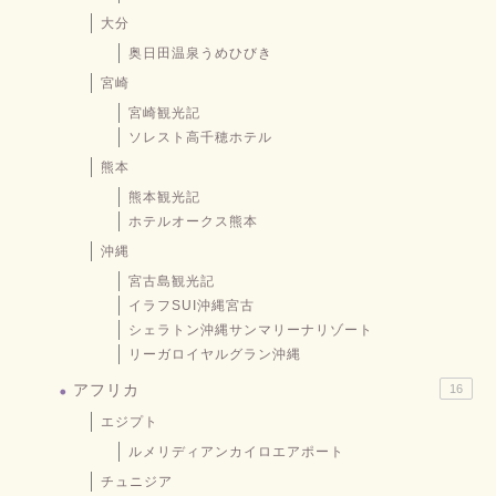
大分
奥日田温泉うめひびき
宮崎
宮崎観光記
ソレスト高千穂ホテル
熊本
熊本観光記
ホテルオークス熊本
沖縄
宮古島観光記
イラフSUI沖縄宮古
シェラトン沖縄サンマリーナリゾート
リーガロイヤルグラン沖縄
アフリカ
16
エジプト
ルメリディアンカイロエアポート
チュニジア