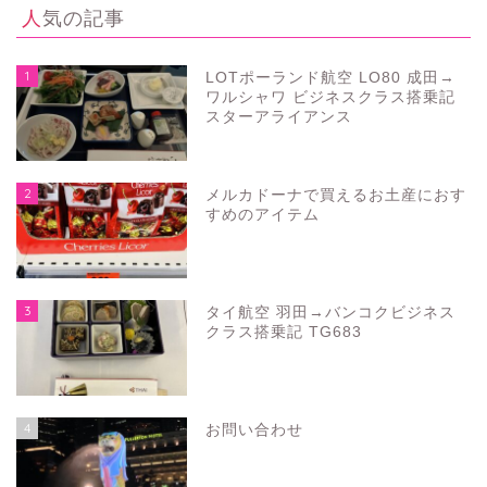
人気の記事
1
LOTポーランド航空 LO80 成田→
ワルシャワ ビジネスクラス搭乗記
スターアライアンス
2
メルカドーナで買えるお土産におす
すめのアイテム
3
タイ航空 羽田→バンコクビジネス
クラス搭乗記 TG683
4
お問い合わせ