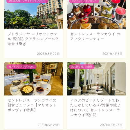
空の旅関連（フライト＆ラウンジ）
セントレジスランカウイ
プトラジャヤ マリオットホテ
セントレジス・ランカウイ の
ル 宿泊記 クアラルンプール空
アフタヌーンティー
港乗り継ぎ
2023年8月22日
2021年4月6日
セントレジスランカウイ
旅の持ち物、知恵集
セントレジス・ランカウイの
アジアのビーチリゾートでわ
朝食ビュッフェ【マリオット
たしがしているUV対策や蚊よ
ボンヴォイ特典】
けについて セントレジス・ラ
ンカウイ宿泊記
2021年3月25日
2021年2月25日