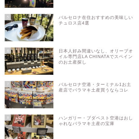
5
バルセロナ在住おすすめの美味しい
チュロス店4選
6
日本人好み間違いなし、オリーブオ
イル専門店LA CHINATAでスペイン
のお土産探し
7
バルセロナ空港・ターミナル1お土
産店でバラマキ土産買うならコレ
8
ハンガリー・ブダペスト空港はおし
ゃれなバラマキ土産の宝庫
お問い合わせ