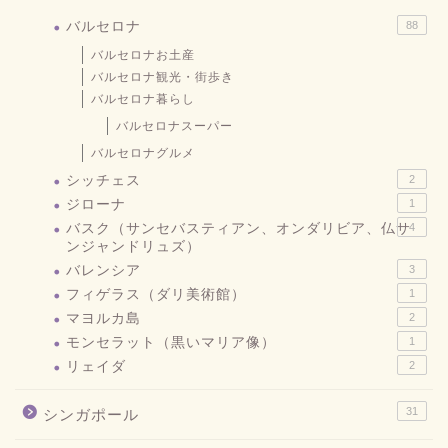
バルセロナ
88
バルセロナお土産
バルセロナ観光・街歩き
バルセロナ暮らし
バルセロナスーパー
バルセロナグルメ
シッチェス
2
ジローナ
1
バスク（サンセバスティアン、オンダリビア、仏サ
4
ンジャンドリュズ）
バレンシア
3
フィゲラス（ダリ美術館）
1
マヨルカ島
2
モンセラット（黒いマリア像）
1
リェイダ
2
31
シンガポール