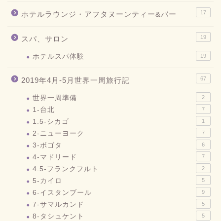
17
ホテルラウンジ・アフタヌーンティー&バー
19
スパ、サロン
ホテルスパ体験
19
67
2019年4月-5月世界一周旅行記
世界一周準備
2
1-台北
7
1.5-シカゴ
1
2-ニューヨーク
7
3-ボゴタ
6
4-マドリード
7
4.5-フランクフルト
2
5-カイロ
5
6-イスタンブール
9
7-サマルカンド
5
8-タシュケント
5