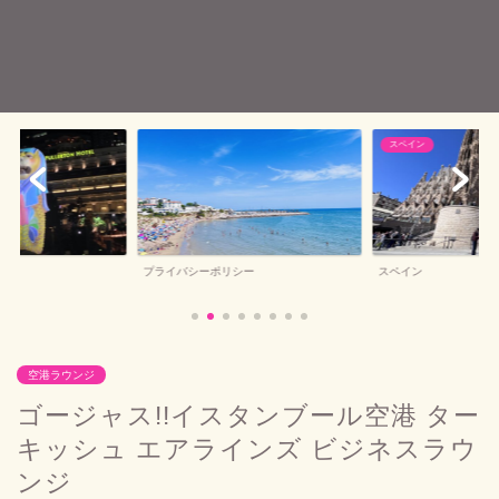
スペイン
バルセロナお土産
シー
スペイン
バルセロナお土産
空港ラウンジ
ゴージャス!!イスタンブール空港 ター
キッシュ エアラインズ ビジネスラウ
ンジ