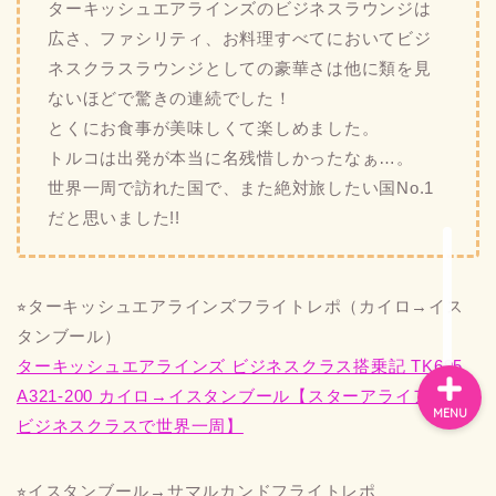
ターキッシュエアラインズのビジネスラウンジは
広さ、ファシリティ、お料理すべてにおいてビジ
ネスクラスラウンジとしての豪華さは他に類を見
お問い合わせ
ないほどで驚きの連続でした！
とくにお食事が美味しくて楽しめました。
プライバシーポリシー
トルコは出発が本当に名残惜しかったなぁ…。
世界一周で訪れた国で、また絶対旅したい国No.1
スペイン
だと思いました!!
バルセロナお土産
⭐︎ターキッシュエアラインズフライトレポ（カイロ→イス
タンブール）
ターキッシュエアラインズ ビジネスクラス搭乗記 TK695
A321-200 カイロ→イスタンブール【スターアライアンス
MENU
ビジネスクラスで世界一周】
⭐︎イスタンブール→サマルカンドフライトレポ