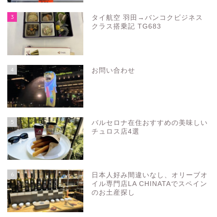
3
タイ航空 羽田→バンコクビジネス
クラス搭乗記 TG683
4
お問い合わせ
5
バルセロナ在住おすすめの美味しい
チュロス店4選
6
日本人好み間違いなし、オリーブオ
イル専門店LA CHINATAでスペイン
のお土産探し