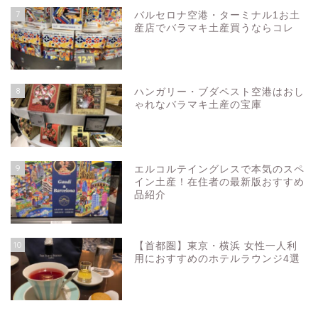
7
バルセロナ空港・ターミナル1お土
産店でバラマキ土産買うならコレ
8
ハンガリー・ブダペスト空港はおし
ゃれなバラマキ土産の宝庫
9
お問い合わせ
エルコルテイングレスで本気のスペ
イン土産！在住者の最新版おすすめ
品紹介
プライバシーポリシー
10
【首都圏】東京・横浜 女性一人利
スペイン
用におすすめのホテルラウンジ4選
バルセロナお土産