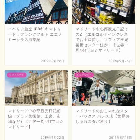
イベリア航空 IB8616 マドリ
マドリード中心部観光日記そ
ード→フランクフルト エコノ
の2 （エルコルテイングレス
ミークラス搭乗記
でお土産探し、ソフィア王妃
芸術センターほか）【世界一
周4都市目☆マドリード】
2019年9月28日
2019年9月23日
4-マドリード
4-マドリード
マドリード中心部観光日記前
マドリードのおしゃれなスタ
編（プラド美術館、王宮、市
ーバックス パレス店【世界お
場など）【世界一周4都市目☆
しゃれスタバ巡り】
マドリード】
2019年9月22日
2019年8月18日