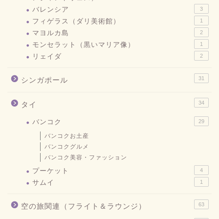
バレンシア
3
フィゲラス（ダリ美術館）
1
マヨルカ島
2
モンセラット（黒いマリア像）
1
リェイダ
2
31
シンガポール
34
タイ
バンコク
29
バンコクお土産
バンコクグルメ
バンコク美容・ファッション
プーケット
4
サムイ
1
63
空の旅関連（フライト＆ラウンジ）