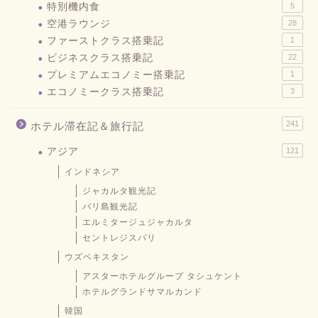
特別機内食
5
空港ラウンジ
28
ファーストクラス搭乗記
1
ビジネスクラス搭乗記
22
プレミアムエコノミー搭乗記
1
エコノミークラス搭乗記
3
241
ホテル滞在記＆旅行記
アジア
121
インドネシア
ジャカルタ観光記
バリ島観光記
エルミタージュジャカルタ
セントレジスバリ
ウズベキスタン
アスターホテルグループ タシュケント
ホテルグランドサマルカンド
韓国