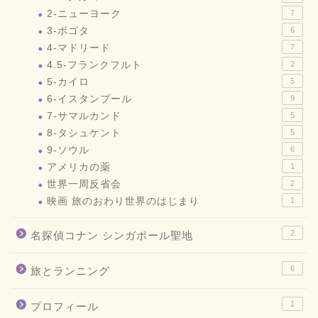
2-ニューヨーク
7
3-ボゴタ
6
4-マドリード
7
4.5-フランクフルト
2
5-カイロ
5
6-イスタンブール
9
7-サマルカンド
5
8-タシュケント
5
9-ソウル
6
アメリカの薬
1
世界一周反省会
2
映画 旅のおわり世界のはじまり
1
2
名探偵コナン シンガポール聖地
6
旅とランニング
1
プロフィール