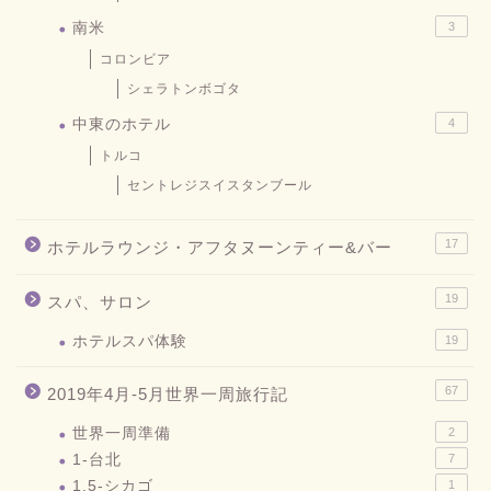
南米
3
コロンビア
シェラトンボゴタ
中東のホテル
4
トルコ
セントレジスイスタンブール
17
ホテルラウンジ・アフタヌーンティー&バー
19
スパ、サロン
ホテルスパ体験
19
67
2019年4月-5月世界一周旅行記
世界一周準備
2
1-台北
7
1.5-シカゴ
1