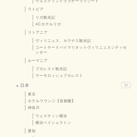
ウェスティンドラゴナーラリゾート
ラトビア
リガ観光記
ACホテルリガ
リトアニア
ヴィリニュス、カウナス観光記
コートヤードバイマリオットヴィリニュスシティセ
ンター
ルーマニア
ブカレスト観光記
マーモロッシュブカレスト
日本
30
東京
ホテルラウンジ【首都圏】
神奈川
ウェスティン横浜
横浜ベイシェラトン
愛知