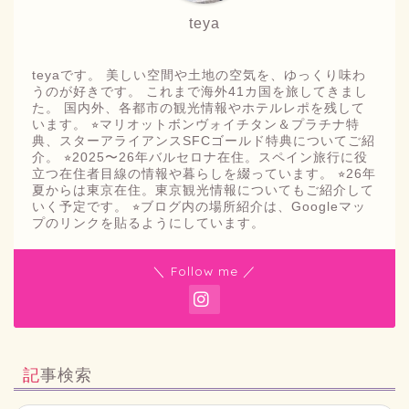
teya
teyaです。 美しい空間や土地の空気を、ゆっくり味わ
うのが好きです。 これまで海外41カ国を旅してきまし
た。 国内外、各都市の観光情報やホテルレポを残して
います。 ⭐︎マリオットボンヴォイチタン＆プラチナ特
典、スターアライアンスSFCゴールド特典についてご紹
介。 ⭐︎2025〜26年バルセロナ在住。スペイン旅行に役
立つ在住者目線の情報や暮らしを綴っています。 ⭐︎26年
夏からは東京在住。東京観光情報についてもご紹介して
いく予定です。 ⭐︎ブログ内の場所紹介は、Googleマッ
プのリンクを貼るようにしています。
＼ Follow me ／
記事検索