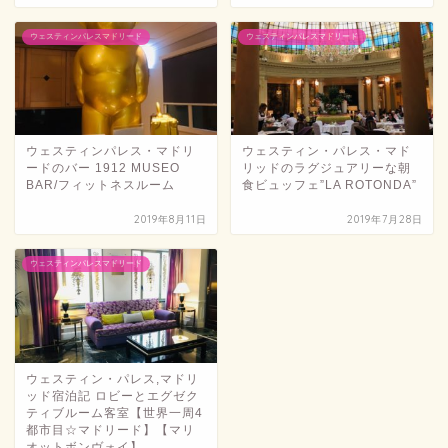
ウェスティンパレスマドリード
ウェスティンパレスマドリード
ウェスティンパレス・マドリ
ウェスティン・パレス・マド
ードのバー 1912 MUSEO
リッドのラグジュアリーな朝
BAR/フィットネスルーム
食ビュッフェ”LA ROTONDA”
2019年8月11日
2019年7月28日
ウェスティンパレスマドリード
ウェスティン・パレス,マドリ
ッド宿泊記 ロビーとエグゼク
ティブルーム客室【世界一周4
都市目☆マドリード】【マリ
オットボンヴォイ】