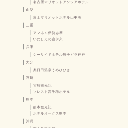
名古屋マリオットアソシアホテル
山梨
富士マリオットホテル山中湖
三重
アマネム伊勢志摩
いにしえの宿伊久
兵庫
シーサイドホテル舞子ビラ神戸
大分
奥日田温泉うめひびき
宮崎
宮崎観光記
ソレスト高千穂ホテル
熊本
熊本観光記
ホテルオークス熊本
沖縄