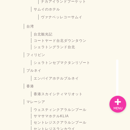
ナカアイランドプーケット
サムイのホテル
ヴァナベッレコーサムイ
お問い合わせ
台湾
台北観光記
プライバシーポリシー
コートヤード台北ダウンタウン
シェラトングランド台北
スペイン
フィリピン
シェラトンセブマクタンリゾート
バルセロナお土産
ブルネイ
エンパイアホテルブルネイ
香港
香港スカイシティマリオット
マレーシア
MENU
ウェスティンクアラルンプール
サマサマホテルKLIA
セントレジスクアラルンプール
セントレジスランカウイ