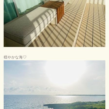
穏やかな海♡