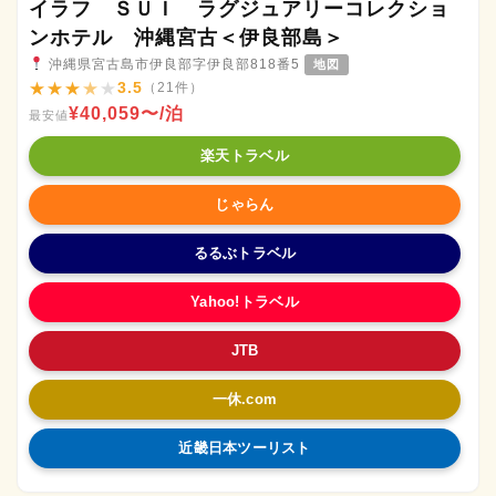
イラフ ＳＵＩ ラグジュアリーコレクショ
ンホテル 沖縄宮古＜伊良部島＞
沖縄県宮古島市伊良部字伊良部818番5
地図
★
★
★
★
★
3.5
（21件）
¥40,059〜/泊
最安値
楽天トラベル
じゃらん
るるぶトラベル
Yahoo!トラベル
JTB
一休.com
近畿日本ツーリスト