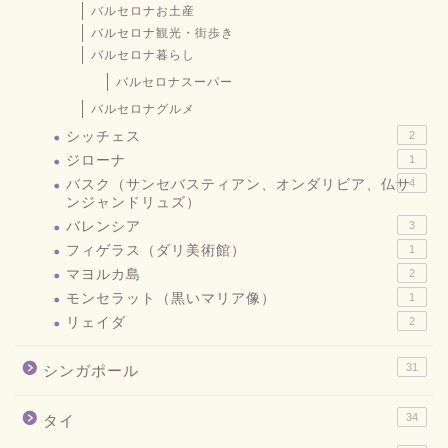
バルセロナお土産
バルセロナ観光・街歩き
バルセロナ暮らし
バルセロナスーパー
バルセロナグルメ
シッチェス
2
ジローナ
1
バスク（サンセバスティアン、オンダリビア、仏サ
4
ンジャンドリュズ）
バレンシア
3
フィゲラス（ダリ美術館）
1
マヨルカ島
2
モンセラット（黒いマリア像）
1
リェイダ
2
31
シンガポール
34
タイ