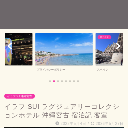
スペイン
バルセロナお土産
シー
スペイン
バルセロナお土産
イラフSUI沖縄宮古
イラフ SUI ラグジュアリーコレクシ
ョンホテル 沖縄宮古 宿泊記 客室
2022年5月4日
/
2026年5月27日