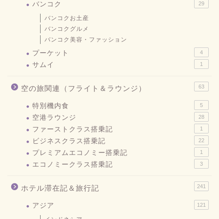
バンコク
29
バンコクお土産
バンコクグルメ
バンコク美容・ファッション
プーケット
4
サムイ
1
63
空の旅関連（フライト＆ラウンジ）
特別機内食
5
空港ラウンジ
28
ファーストクラス搭乗記
1
ビジネスクラス搭乗記
22
プレミアムエコノミー搭乗記
1
エコノミークラス搭乗記
3
241
ホテル滞在記＆旅行記
アジア
121