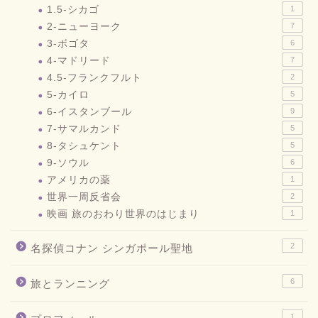
1.5-シカゴ
1
2-ニューヨーク
7
3-ボゴタ
6
4-マドリード
7
4.5-フランクフルト
2
5-カイロ
5
6-イスタンブール
9
7-サマルカンド
5
8-タシュケント
5
9-ソウル
6
アメリカの薬
1
世界一周反省会
2
映画 旅のおわり世界のはじまり
1
2
名探偵コナン シンガポール聖地
6
旅とランニング
1