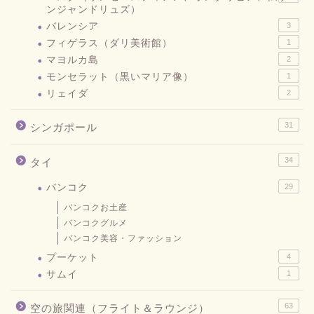
ンジャンドリュズ）
バレンシア
3
フィゲラス（ダリ美術館）
1
マヨルカ島
2
モンセラット（黒いマリア像）
1
リェイダ
2
31
シンガポール
34
タイ
バンコク
29
バンコクお土産
バンコクグルメ
バンコク美容・ファッション
プーケット
4
サムイ
1
63
空の旅関連（フライト＆ラウンジ）