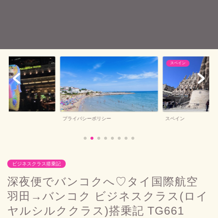
スペイン
バルセロナお土産
シー
スペイン
バルセロナお土産
ビジネスクラス搭乗記
深夜便でバンコクへ♡タイ国際航空
羽田→バンコク ビジネスクラス(ロイ
ヤルシルククラス)搭乗記 TG661