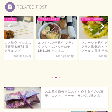
RELATED POST
ネスクラス搭乗記
ビジネスクラス搭乗記
ビジネスクラス搭乗記
フトハンザ航空 フラン
マレーシア航空 ビジネス
フルト→バルセロナ
クラス搭乗記 クアラルン
1126 ビジネ...
プール→香港 MH...
2025年9月13日
2021年4月20日
マレーシア航空 ビジ
クラス搭乗記 MH73
港→クアラルンプ...
2021年2
お土産＆自分用におすすめ！タイのお菓
子、コスメ、ポーチ、サンダル購入品