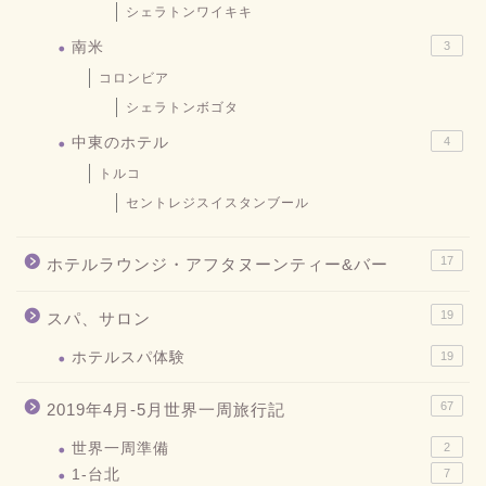
シェラトンワイキキ
南米
3
コロンビア
シェラトンボゴタ
中東のホテル
4
トルコ
セントレジスイスタンブール
17
ホテルラウンジ・アフタヌーンティー&バー
19
スパ、サロン
ホテルスパ体験
19
67
2019年4月-5月世界一周旅行記
世界一周準備
2
1-台北
7