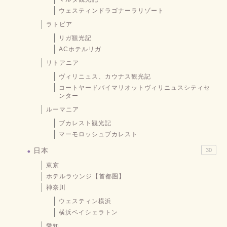
ウェスティンドラゴナーラリゾート
ラトビア
リガ観光記
ACホテルリガ
リトアニア
ヴィリニュス、カウナス観光記
コートヤードバイマリオットヴィリニュスシティセ
ンター
ルーマニア
ブカレスト観光記
マーモロッシュブカレスト
日本
30
東京
ホテルラウンジ【首都圏】
神奈川
ウェスティン横浜
横浜ベイシェラトン
愛知