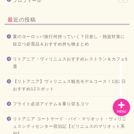
プロフィール
最近の投稿
お問い合わせ
夏のヨーロッパ旅行何持っていく？日差し・熱波対策に
プライバシーポリシー
役立つ必需品＆おすすめ持ち物まとめ
スペイン
リトアニア・ヴィリニュスおすすめレストラン＆カフェ5
選
バルセロナお土産
【リトアニア】ヴィリニュス観光モデルコース！1泊2日
おすすめ12スポット
フライト必須アイテム＆乗り切るコツ
MENU
リトアニア コートヤード・バイ・マリオット・ヴィリニ
ュスシティセンター宿泊記【ビリニュスのマリオット系
列】