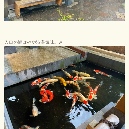
入口の鯉はやや渋滞気味。w