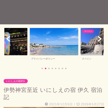
スペイン
バルセロナお土産
シー
スペイン
バルセロナお土産
いにしえの宿伊久
伊勢神宮至近 いにしえの宿 伊久 宿泊
記
2021年12月6日
/
2026年5月27日