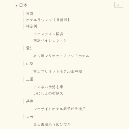
日本
30
東京
ホテルラウンジ【首都圏】
神奈川
ウェスティン横浜
横浜ベイシェラトン
愛知
名古屋マリオットアソシアホテル
山梨
富士マリオットホテル山中湖
三重
アマネム伊勢志摩
いにしえの宿伊久
兵庫
シーサイドホテル舞子ビラ神戸
大分
奥日田温泉うめひびき