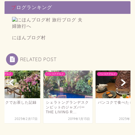
ブログランキング
にほんブログ村
RELATED POST
バンコクグルメ
バンコクグルメ
バンコクグルメ
シェラトングランデスク
バンコクで食べたもの
ンビットのジャズバー
THE LIVING R...
2019年1月13日
2025年2月14日
バンコクでお
2