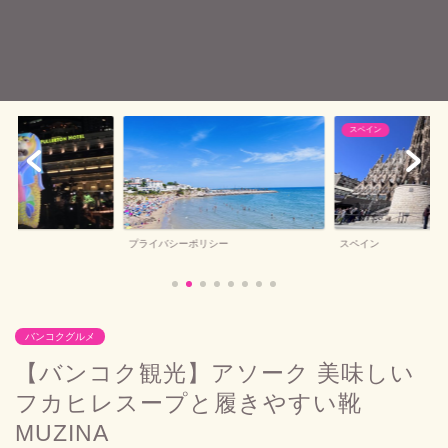
スペイン
バルセロナ
イバシーポリシー
スペイン
バルセロナ
バンコクグルメ
【バンコク観光】アソーク 美味しい
フカヒレスープと履きやすい靴
MUZINA