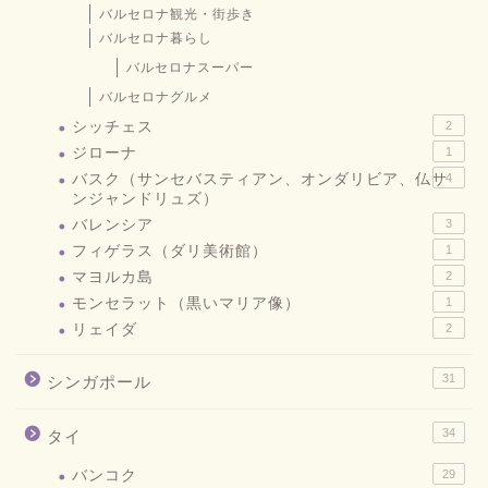
バルセロナ観光・街歩き
バルセロナ暮らし
バルセロナスーパー
バルセロナグルメ
シッチェス
2
ジローナ
1
バスク（サンセバスティアン、オンダリビア、仏サ
4
ンジャンドリュズ）
バレンシア
3
フィゲラス（ダリ美術館）
1
マヨルカ島
2
モンセラット（黒いマリア像）
1
リェイダ
2
31
シンガポール
34
タイ
バンコク
29