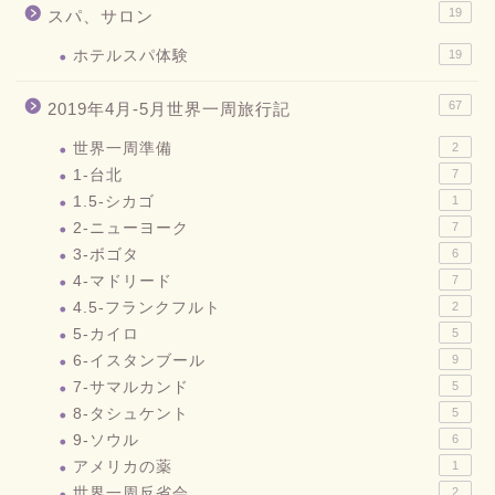
19
スパ、サロン
ホテルスパ体験
19
67
2019年4月-5月世界一周旅行記
世界一周準備
2
1-台北
7
1.5-シカゴ
1
2-ニューヨーク
7
3-ボゴタ
6
4-マドリード
7
4.5-フランクフルト
2
5-カイロ
5
6-イスタンブール
9
7-サマルカンド
5
8-タシュケント
5
9-ソウル
6
アメリカの薬
1
世界一周反省会
2