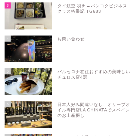
3
タイ航空 羽田→バンコクビジネス
クラス搭乗記 TG683
4
お問い合わせ
5
バルセロナ在住おすすめの美味しい
チュロス店4選
6
日本人好み間違いなし、オリーブオ
イル専門店LA CHINATAでスペイン
のお土産探し