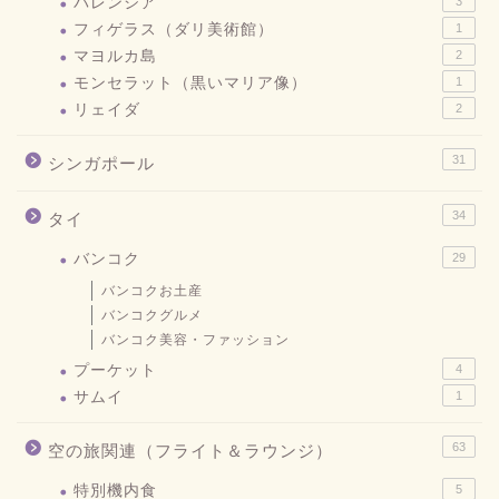
バレンシア
3
フィゲラス（ダリ美術館）
1
マヨルカ島
2
モンセラット（黒いマリア像）
1
リェイダ
2
31
シンガポール
34
タイ
バンコク
29
バンコクお土産
バンコクグルメ
バンコク美容・ファッション
プーケット
4
サムイ
1
63
空の旅関連（フライト＆ラウンジ）
特別機内食
5