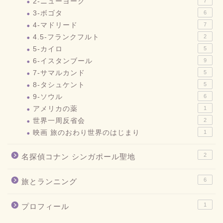
2-ニューヨーク
7
3-ボゴタ
6
4-マドリード
7
4.5-フランクフルト
2
5-カイロ
5
6-イスタンブール
9
7-サマルカンド
5
8-タシュケント
5
9-ソウル
6
アメリカの薬
1
世界一周反省会
2
映画 旅のおわり世界のはじまり
1
2
名探偵コナン シンガポール聖地
6
旅とランニング
1
プロフィール