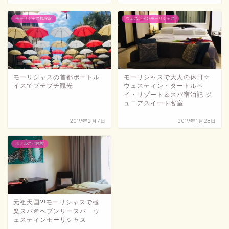
モーリシャス観光記
ウェスティンモーリシャス
モーリシャスの首都ポートル
モーリシャスで大人の休日☆
イスでプチプチ観光
ウェスティン・タートルベ
イ・リゾート＆スパ宿泊記 ジ
ュニアスイート客室
2019年2月7日
2019年1月28日
ホテルスパ体験
元祖天国?!モーリシャスで極
楽スパ＠ヘブンリースパ ウ
ェスティンモーリシャス