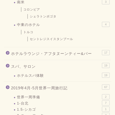
南米
3
コロンビア
シェラトンボゴタ
中東のホテル
4
トルコ
セントレジスイスタンブール
17
ホテルラウンジ・アフタヌーンティー&バー
19
スパ、サロン
ホテルスパ体験
19
67
2019年4月-5月世界一周旅行記
世界一周準備
2
1-台北
7
1.5-シカゴ
1