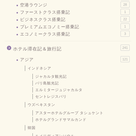
空港ラウンジ
28
ファーストクラス搭乗記
1
ビジネスクラス搭乗記
22
プレミアムエコノミー搭乗記
1
エコノミークラス搭乗記
3
241
ホテル滞在記＆旅行記
アジア
121
インドネシア
ジャカルタ観光記
バリ島観光記
エルミタージュジャカルタ
セントレジスバリ
ウズベキスタン
アスターホテルグループ タシュケント
ホテルグランドサマルカンド
韓国