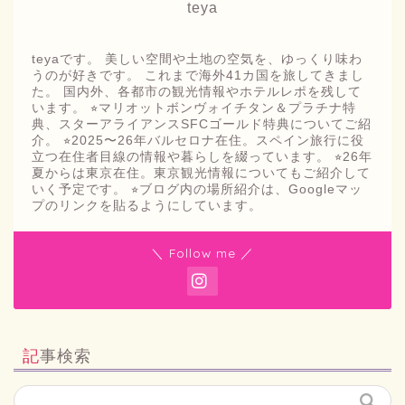
teya
teyaです。 美しい空間や土地の空気を、ゆっくり味わ
うのが好きです。 これまで海外41カ国を旅してきまし
た。 国内外、各都市の観光情報やホテルレポを残して
います。 ⭐︎マリオットボンヴォイチタン＆プラチナ特
典、スターアライアンスSFCゴールド特典についてご紹
介。 ⭐︎2025〜26年バルセロナ在住。スペイン旅行に役
立つ在住者目線の情報や暮らしを綴っています。 ⭐︎26年
夏からは東京在住。東京観光情報についてもご紹介して
いく予定です。 ⭐︎ブログ内の場所紹介は、Googleマッ
プのリンクを貼るようにしています。
＼ Follow me ／
記事検索