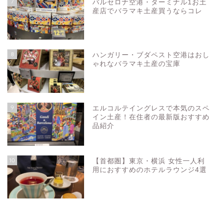
7
バルセロナ空港・ターミナル1お土
産店でバラマキ土産買うならコレ
8
ハンガリー・ブダペスト空港はおし
ゃれなバラマキ土産の宝庫
9
エルコルテイングレスで本気のスペ
イン土産！在住者の最新版おすすめ
品紹介
お問い合わせ
10
【首都圏】東京・横浜 女性一人利
プライバシーポリシー
用におすすめのホテルラウンジ4選
スペイン