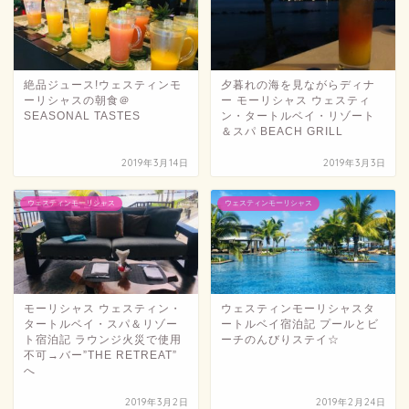
絶品ジュース!ウェスティンモ
夕暮れの海を見ながらディナ
ーリシャスの朝食＠
ー モーリシャス ウェスティ
SEASONAL TASTES
ン・タートルベイ・リゾート
＆スパ BEACH GRILL
2019年3月14日
2019年3月3日
ウェスティンモーリシャス
ウェスティンモーリシャス
モーリシャス ウェスティン・
ウェスティンモーリシャスタ
タートルベイ・スパ＆リゾー
ートルベイ宿泊記 プールとビ
ト宿泊記 ラウンジ火災で使用
ーチのんびりステイ☆
不可→バー”THE RETREAT”
へ
2019年3月2日
2019年2月24日