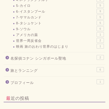
5-カイロ
5
6-イスタンブール
9
7-サマルカンド
5
8-タシュケント
5
9-ソウル
6
アメリカの薬
1
世界一周反省会
2
映画 旅のおわり世界のはじまり
1
2
名探偵コナン シンガポール聖地
6
旅とランニング
1
プロフィール
最近の投稿