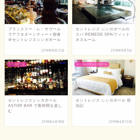
ブラッスリー・レ・サヴール
セントレジス シンガポールの
でアフタヌーンティー＋朝食
スパ REMEDE SPA/フィット
＠セントレジスシンガポール
ネスルーム
2018年8月12日
2018年8月5日
シンガポール
セントレジスシンガポール
セントレジスシンガポール
セントレジス シンガポール 宿
ASTOR BAR で夜時間を楽し
泊記
む
2018年6月18日
2018年6月12日