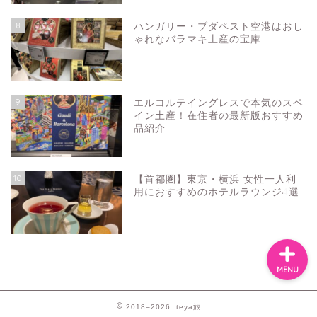
8
ハンガリー・ブダペスト空港はおし
ゃれなバラマキ土産の宝庫
お問い合わせ
プライバシーポリシー
9
エルコルテイングレスで本気のスペ
イン土産！在住者の最新版おすすめ
品紹介
スペイン
バルセロナお土産
10
【首都圏】東京・横浜 女性一人利
用におすすめのホテルラウンジ4選
MENU
2018–2026 teya旅