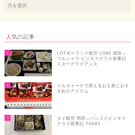
人気の記事
1
LOTポーランド航空 LO80 成田→
ワルシャワ ビジネスクラス搭乗記
スターアライアンス
2
メルカドーナで買えるお土産におす
すめのアイテム
3
タイ航空 羽田→バンコクビジネス
クラス搭乗記 TG683