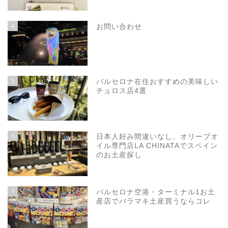
4
お問い合わせ
5
バルセロナ在住おすすめの美味しい
チュロス店4選
6
日本人好み間違いなし、オリーブオ
イル専門店LA CHINATAでスペイン
のお土産探し
7
バルセロナ空港・ターミナル1お土
産店でバラマキ土産買うならコレ