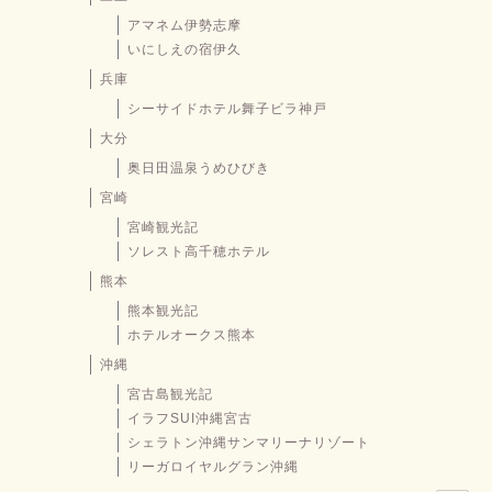
アマネム伊勢志摩
いにしえの宿伊久
兵庫
シーサイドホテル舞子ビラ神戸
大分
奥日田温泉うめひびき
宮崎
宮崎観光記
ソレスト高千穂ホテル
熊本
熊本観光記
ホテルオークス熊本
沖縄
宮古島観光記
イラフSUI沖縄宮古
シェラトン沖縄サンマリーナリゾート
リーガロイヤルグラン沖縄