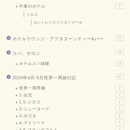
中東のホテル
4
トルコ
セントレジスイスタンブール
17
ホテルラウンジ・アフタヌーンティー&バー
19
スパ、サロン
ホテルスパ体験
19
67
2019年4月-5月世界一周旅行記
世界一周準備
2
1-台北
7
1.5-シカゴ
1
2-ニューヨーク
7
3-ボゴタ
6
4-マドリード
7
4.5-フランクフルト
2