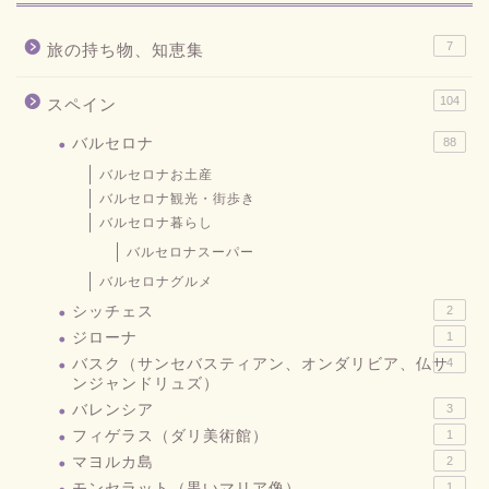
7
旅の持ち物、知恵集
104
スペイン
バルセロナ
88
バルセロナお土産
バルセロナ観光・街歩き
バルセロナ暮らし
バルセロナスーパー
バルセロナグルメ
シッチェス
2
ジローナ
1
バスク（サンセバスティアン、オンダリビア、仏サ
4
ンジャンドリュズ）
バレンシア
3
フィゲラス（ダリ美術館）
1
マヨルカ島
2
モンセラット（黒いマリア像）
1