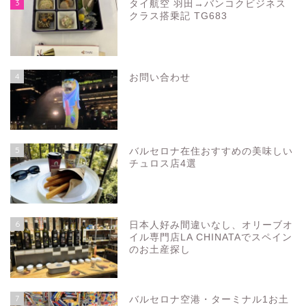
3
タイ航空 羽田→バンコクビジネス
クラス搭乗記 TG683
4
お問い合わせ
5
バルセロナ在住おすすめの美味しい
チュロス店4選
6
日本人好み間違いなし、オリーブオ
イル専門店LA CHINATAでスペイン
のお土産探し
7
バルセロナ空港・ターミナル1お土