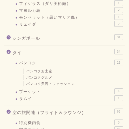
フィゲラス（ダリ美術館）
1
マヨルカ島
2
モンセラット（黒いマリア像）
1
リェイダ
2
31
シンガポール
34
タイ
バンコク
29
バンコクお土産
バンコクグルメ
バンコク美容・ファッション
プーケット
4
サムイ
1
63
空の旅関連（フライト＆ラウンジ）
特別機内食
5