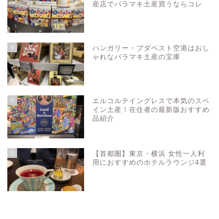
産店でバラマキ土産買うならコレ
8
ハンガリー・ブダペスト空港はおし
ゃれなバラマキ土産の宝庫
9
エルコルテイングレスで本気のスペ
イン土産！在住者の最新版おすすめ
品紹介
お問い合わせ
10
【首都圏】東京・横浜 女性一人利
プライバシーポリシー
用におすすめのホテルラウンジ4選
スペイン
バルセロナお土産