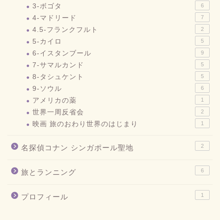
3-ボゴタ
6
4-マドリード
7
4.5-フランクフルト
2
5-カイロ
5
6-イスタンブール
9
7-サマルカンド
5
8-タシュケント
5
9-ソウル
6
アメリカの薬
1
世界一周反省会
2
映画 旅のおわり世界のはじまり
1
2
名探偵コナン シンガポール聖地
6
旅とランニング
1
プロフィール