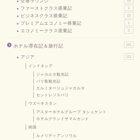
空港ラウンジ
28
ファーストクラス搭乗記
1
ビジネスクラス搭乗記
22
プレミアムエコノミー搭乗記
1
エコノミークラス搭乗記
3
241
ホテル滞在記＆旅行記
アジア
121
インドネシア
ジャカルタ観光記
バリ島観光記
エルミタージュジャカルタ
セントレジスバリ
ウズベキスタン
アスターホテルグループ タシュケント
ホテルグランドサマルカンド
韓国
ルメリディアンソウル