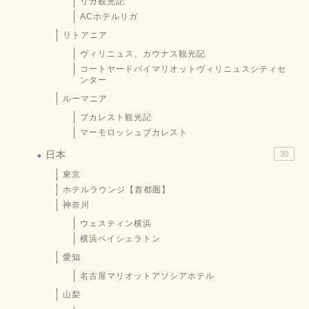
リガ観光記
ACホテルリガ
リトアニア
ヴィリニュス、カウナス観光記
コートヤードバイマリオットヴィリニュスシティセ
ンター
ルーマニア
ブカレスト観光記
マーモロッシュブカレスト
日本
30
東京
ホテルラウンジ【首都圏】
神奈川
ウェスティン横浜
横浜ベイシェラトン
愛知
名古屋マリオットアソシアホテル
山梨