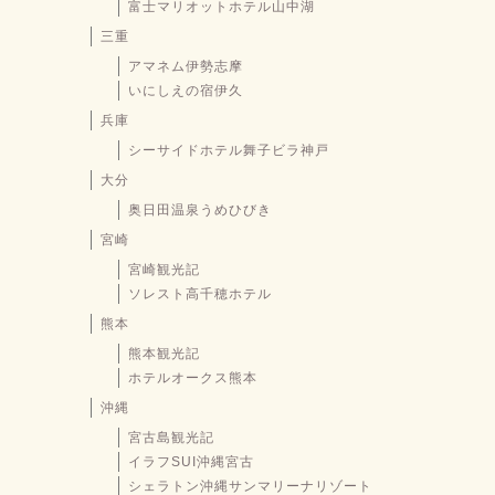
富士マリオットホテル山中湖
三重
アマネム伊勢志摩
いにしえの宿伊久
兵庫
シーサイドホテル舞子ビラ神戸
大分
奥日田温泉うめひびき
宮崎
宮崎観光記
ソレスト高千穂ホテル
熊本
熊本観光記
ホテルオークス熊本
沖縄
宮古島観光記
イラフSUI沖縄宮古
シェラトン沖縄サンマリーナリゾート