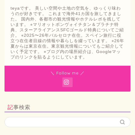
teyaです。 美しい空間や土地の空気を、ゆっくり味わ
うのが好きです。 これまで海外41カ国を旅してきまし
た。 国内外、各都市の観光情報やホテルレポを残して
います。 ⭐︎マリオットボンヴォイチタン＆プラチナ特
典、スターアライアンスSFCゴールド特典についてご紹
介。 ⭐︎2025〜26年バルセロナ在住。スペイン旅行に役
立つ在住者目線の情報や暮らしを綴っています。 ⭐︎26年
夏からは東京在住。東京観光情報についてもご紹介して
いく予定です。 ⭐︎ブログ内の場所紹介は、Googleマッ
プのリンクを貼るようにしています。
＼ Follow me ／
記事検索