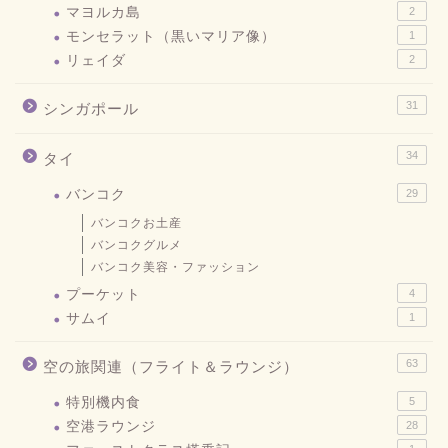
マヨルカ島
2
モンセラット（黒いマリア像）
1
リェイダ
2
31
シンガポール
34
タイ
バンコク
29
バンコクお土産
バンコクグルメ
バンコク美容・ファッション
プーケット
4
サムイ
1
63
空の旅関連（フライト＆ラウンジ）
特別機内食
5
空港ラウンジ
28