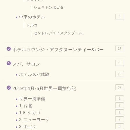
シェラトンボゴタ
中東のホテル
4
トルコ
セントレジスイスタンブール
17
ホテルラウンジ・アフタヌーンティー&バー
19
スパ、サロン
ホテルスパ体験
19
67
2019年4月-5月世界一周旅行記
世界一周準備
2
1-台北
7
1.5-シカゴ
1
2-ニューヨーク
7
3-ボゴタ
6