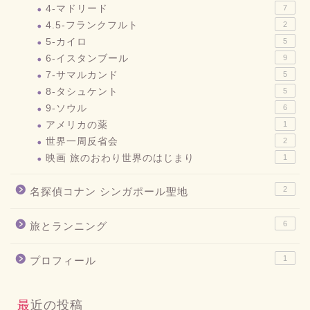
4-マドリード
7
4.5-フランクフルト
2
5-カイロ
5
6-イスタンブール
9
7-サマルカンド
5
8-タシュケント
5
9-ソウル
6
アメリカの薬
1
世界一周反省会
2
映画 旅のおわり世界のはじまり
1
2
名探偵コナン シンガポール聖地
6
旅とランニング
1
プロフィール
最近の投稿