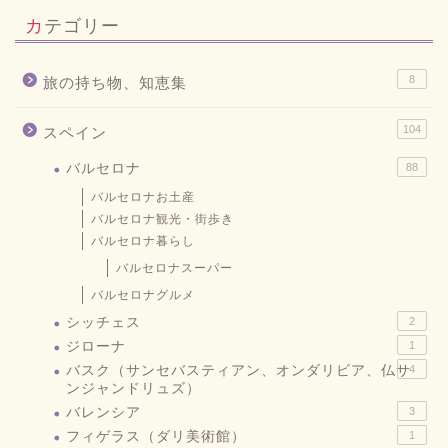
カテゴリー
8
旅の持ち物、知恵集
104
スペイン
バルセロナ
88
バルセロナお土産
バルセロナ観光・街歩き
バルセロナ暮らし
バルセロナスーパー
バルセロナグルメ
シッチェス
2
ジローナ
1
バスク（サンセバスティアン、オンダリビア、仏サ
4
ンジャンドリュズ）
バレンシア
3
フィゲラス（ダリ美術館）
1