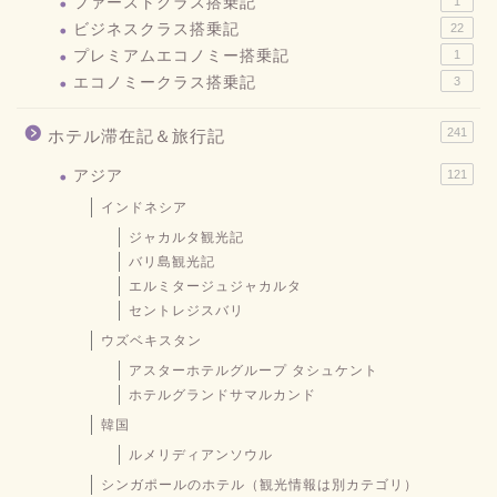
ファーストクラス搭乗記
1
ビジネスクラス搭乗記
22
プレミアムエコノミー搭乗記
1
エコノミークラス搭乗記
3
241
ホテル滞在記＆旅行記
アジア
121
インドネシア
ジャカルタ観光記
バリ島観光記
エルミタージュジャカルタ
セントレジスバリ
ウズベキスタン
アスターホテルグループ タシュケント
ホテルグランドサマルカンド
韓国
ルメリディアンソウル
シンガポールのホテル（観光情報は別カテゴリ）