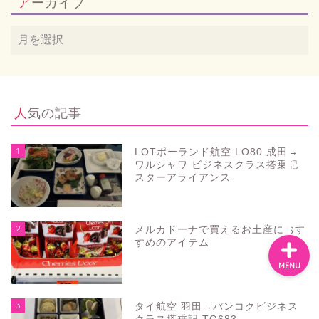
アーカイブ
お問い合わせ
プライバシーポリシー
人気の記事
スペイン
1
LOTポーランド航空 LO80 成田→
ワルシャワ ビジネスクラス搭乗記
バルセロナお土産
スターアライアンス
2
メルカドーナで買えるお土産におす
すめのアイテム
MENU
3
タイ航空 羽田→バンコクビジネス