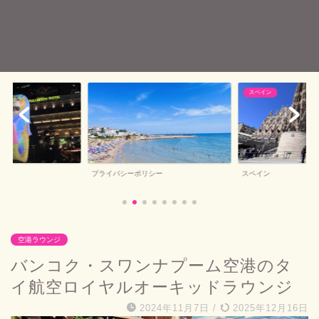
スペイン
バルセロナお土産
シー
スペイン
バルセロナお土産
空港ラウンジ
バンコク・スワンナプーム空港のタ
イ航空ロイヤルオーキッドラウンジ
2024年11月7日
/
2025年12月16日