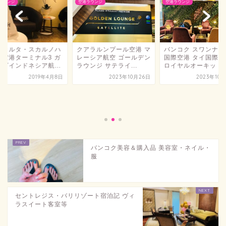
ラウンジ
空港ラウンジ
空港ラウンジ
アラルンプール空港 マ
バンコク スワンナプーム
ーシア航空 ゴールデン
国際空港 タイ国際航空
ンジ サテライ...
ロイヤルオーキッド...
2023年10月26日
2023年10月24日
ジャカルタ・スカル
ッタ空港ターミナル3
ルーダインドネシア航.
2019年
バンコク美容＆購入品 美容室・ネイル・
服
セントレジス・バリリゾート宿泊記 ヴィ
ラスイート客室等