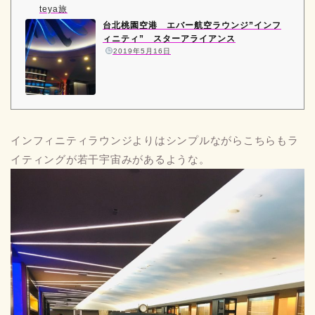
teya旅
台北桃園空港 エバー航空ラウンジ”インフ
ィニティ” スターアライアンス
️
2019年5月16日
インフィニティラウンジよりはシンプルながらこちらもラ
イティングが若干宇宙みがあるような。