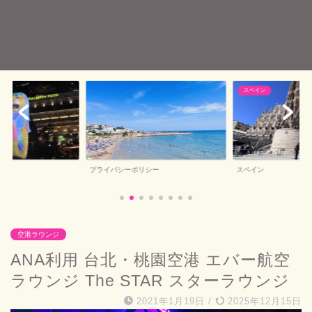
スペイン
バルセロナお土産
シー
スペイン
バルセロナお土産
空港ラウンジ
ANA利用 台北・桃園空港 エバー航空
ラウンジ The STAR スターラウンジ
2021年1月19日
/
2025年12月15日