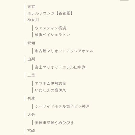
東京
ホテルラウンジ【首都圏】
神奈川
ウェスティン横浜
横浜ベイシェラトン
愛知
名古屋マリオットアソシアホテル
山梨
富士マリオットホテル山中湖
三重
アマネム伊勢志摩
いにしえの宿伊久
兵庫
シーサイドホテル舞子ビラ神戸
大分
奥日田温泉うめひびき
宮崎