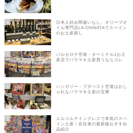
6
日本人好み間違いなし、オリーブオ
イル専門店LA CHINATAでスペイン
のお土産探し
7
バルセロナ空港・ターミナル1お土
産店でバラマキ土産買うならコレ
8
ハンガリー・ブダペスト空港はおし
ゃれなバラマキ土産の宝庫
お問い合わせ
プライバシーポリシー
9
エルコルテイングレスで本気のスペ
イン土産！在住者の最新版おすすめ
品紹介
スペイン