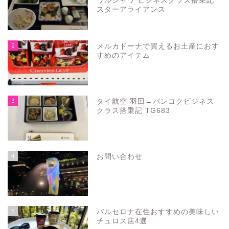
ワルシャワ ビジネスクラス搭乗記
スターアライアンス
2
メルカドーナで買えるお土産におす
すめのアイテム
3
タイ航空 羽田→バンコクビジネス
クラス搭乗記 TG683
4
お問い合わせ
5
バルセロナ在住おすすめの美味しい
チュロス店4選