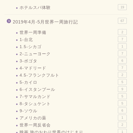
ホテルスパ体験
19
67
2019年4月-5月世界一周旅行記
世界一周準備
2
1-台北
7
1.5-シカゴ
1
2-ニューヨーク
7
3-ボゴタ
6
4-マドリード
7
4.5-フランクフルト
2
5-カイロ
5
6-イスタンブール
9
7-サマルカンド
5
8-タシュケント
5
9-ソウル
6
アメリカの薬
1
世界一周反省会
2
映画 旅のおわり世界のはじまり
1