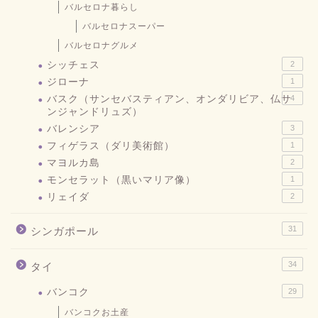
バルセロナ暮らし
バルセロナスーパー
バルセロナグルメ
シッチェス
2
ジローナ
1
バスク（サンセバスティアン、オンダリビア、仏サ
4
ンジャンドリュズ）
バレンシア
3
フィゲラス（ダリ美術館）
1
マヨルカ島
2
モンセラット（黒いマリア像）
1
リェイダ
2
31
シンガポール
34
タイ
バンコク
29
バンコクお土産