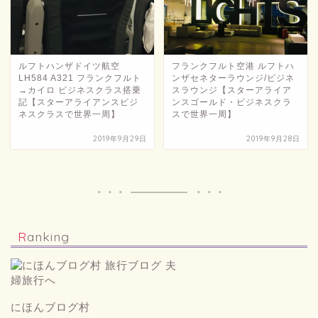
ルフトハンザドイツ航空
フランクフルト空港 ルフトハ
LH584 A321 フランクフルト
ンザセネターラウンジ/ビジネ
→カイロ ビジネスクラス搭乗
スラウンジ【スターアライア
記【スターアライアンスビジ
ンスゴールド・ビジネスクラ
ネスクラスで世界一周】
スで世界一周】
2019年9月29日
2019年9月28日
Ranking
にほんブログ村