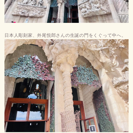
日本人彫刻家、外尾悦郎さんの生誕の門をくぐって中へ。