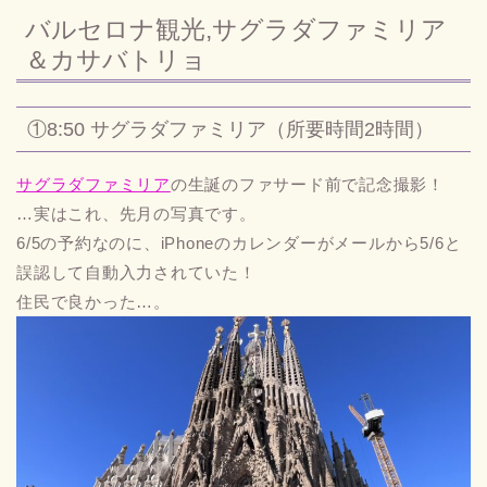
バルセロナ観光,サグラダファミリア
＆カサバトリョ
①8:50 サグラダファミリア（所要時間2時間）
サグラダファミリア
の生誕のファサード前で記念撮影！
…実はこれ、先月の写真です。
6/5の予約なのに、iPhoneのカレンダーがメールから5/6と
誤認して自動入力されていた！
住民で良かった…。