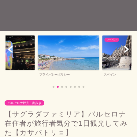
スペイン
バルセロナお土産
シー
スペイン
バルセロナお土産
バルセロナ観光・街歩き
【サグラダファミリア】バルセロナ
在住者が旅行者気分で1日観光してみ
た【カサバトリョ】