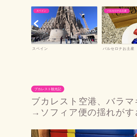
バルセロナお土産
2019年4
バルセロナお土産
世界一周
ブカレスト観光記
ブカレスト空港、バラマ
→ソフィア便の揺れがす