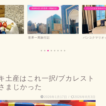
月-5月世界一周旅行記
バンコクおすすめホテル
空の旅
旅行記
バンコクマリオット系
フラ
キ土産はこれ一択/ブカレスト
さまじかった
2026年1月17日
/
2026年8月3日