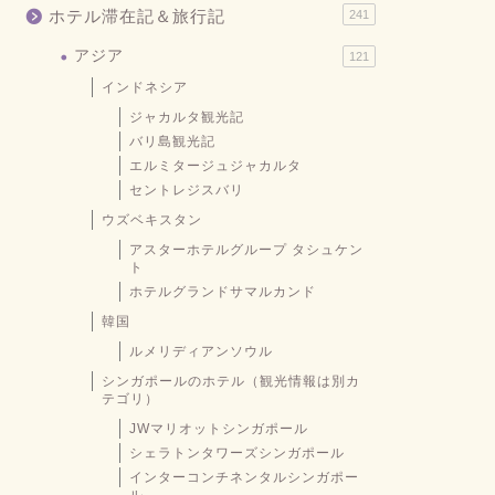
ホテル滞在記＆旅行記
241
アジア
121
インドネシア
ジャカルタ観光記
バリ島観光記
エルミタージュジャカルタ
セントレジスバリ
ウズベキスタン
アスターホテルグループ タシュケン
ト
ホテルグランドサマルカンド
韓国
ルメリディアンソウル
シンガポールのホテル（観光情報は別カ
テゴリ）
JWマリオットシンガポール
シェラトンタワーズシンガポール
インターコンチネンタルシンガポー