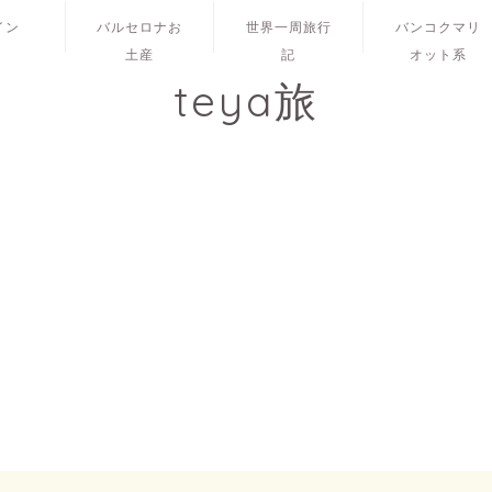
イン
バルセロナお
世界一周旅行
バンコクマリ
土産
記
オット系
teya旅