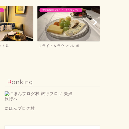
関連（フライト＆ラウンジ）
ホテル滞在記＆旅行記
イト＆ラウンジレポ
ホテル滞在記＆旅行記
お
Ranking
にほんブログ村