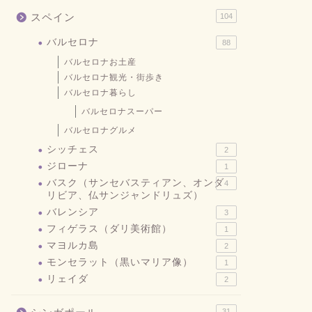
スペイン
104
バルセロナ
88
バルセロナお土産
バルセロナ観光・街歩き
バルセロナ暮らし
バルセロナスーパー
バルセロナグルメ
シッチェス
2
ジローナ
1
バスク（サンセバスティアン、オンダ
4
リビア、仏サンジャンドリュズ）
バレンシア
3
フィゲラス（ダリ美術館）
1
マヨルカ島
2
モンセラット（黒いマリア像）
1
リェイダ
2
31