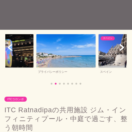
スペイン
バルセロナお土産
シー
スペイン
バルセロナお土産
ITCコロンボ
ITC Ratnadipaの共用施設 ジム・イン
フィニティプール・中庭で過ごす、整
う朝時間