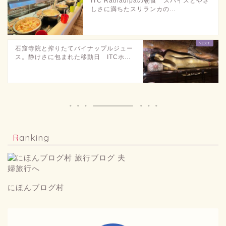
ITC Ratnadipaの朝食 スパイスとやさ
しさに満ちたスリランカの...
石窟寺院と搾りたてパイナップルジュー
ス。静けさに包まれた移動日 ITCホ...
Ranking
にほんブログ村