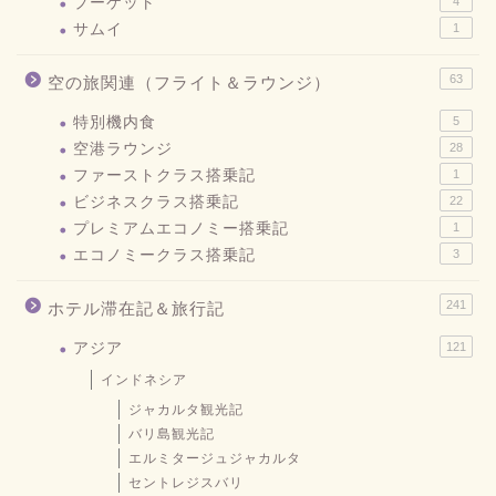
プーケット
4
サムイ
1
63
空の旅関連（フライト＆ラウンジ）
特別機内食
5
空港ラウンジ
28
ファーストクラス搭乗記
1
ビジネスクラス搭乗記
22
プレミアムエコノミー搭乗記
1
エコノミークラス搭乗記
3
241
ホテル滞在記＆旅行記
アジア
121
インドネシア
ジャカルタ観光記
バリ島観光記
エルミタージュジャカルタ
セントレジスバリ