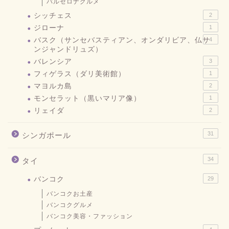
バルセロナグルメ
シッチェス
2
ジローナ
1
バスク（サンセバスティアン、オンダリビア、仏サ
4
ンジャンドリュズ）
バレンシア
3
フィゲラス（ダリ美術館）
1
マヨルカ島
2
モンセラット（黒いマリア像）
1
リェイダ
2
31
シンガポール
34
タイ
バンコク
29
バンコクお土産
バンコクグルメ
バンコク美容・ファッション