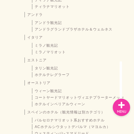
ティラナマリオット
アンドラ
お問い合わせ
アンドラ観光記
アンドラグランドプラザホテル＆ウェルネス
プライバシーポリシー
イタリア
ミラノ観光記
ミラノマリオット
スペイン
エストニア
タリン観光記
バルセロナお土産
ホテルテレグラーフ
オーストリア
ウィーン観光記
コートヤードマリオットヴィエナプラーターメッセ
ホテルインペリアルウィーン
MENU
スペインのホテル（観光情報は別カテゴリ）
バルセロナマリオット系おすすめホテル
ACホテルシウタットデパルマ（マヨルカ）
ウェスティンパレスマドリード