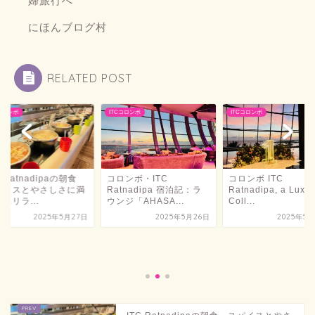
にほんブログ村
RELATED POST
Cコロンボ
ITCコロンボ
ITCコロンボ
ロンボ・ITC
コロンボ ITC
tnadipa 宿泊記：ラ
Ratnadipa, a Luxury
ジ「AHASA...
Coll...
2025年5月26日
2025年5月25日
ITC Ratnadipa
スパイスとやさしさ
ちたスリラ...
2025年5月