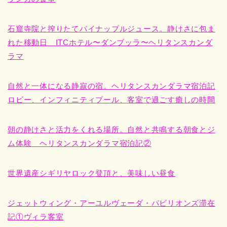
石窟寺院と搾りたてパイナップルジュース。静けさに包ま
れた移動日 ITCホテル〜ダンブッラ〜ヘリタンスカンダ
ラマ
自然と一体になる静寂の宿。ヘリタンスカンダラマ宿泊記
ロビー、インフィニティプール、客室で過ごす癒しの時間
朝の静けさと活力をくれる場所。自然と共鳴する朝食とジ
ム体験 ヘリタンスカンダラマ宿泊記②
世界遺産シギリヤロック登頂と、美味しい昼食
ジェットウィング・アーユルヴェーダ・パビリオンズ滞在
記①ヴィラ客室