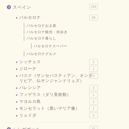
スペイン
104
バルセロナ
88
バルセロナお土産
バルセロナ観光・街歩き
バルセロナ暮らし
バルセロナスーパー
バルセロナグルメ
シッチェス
2
ジローナ
1
バスク（サンセバスティアン、オンダ
4
リビア、仏サンジャンドリュズ）
バレンシア
3
フィゲラス（ダリ美術館）
1
マヨルカ島
2
モンセラット（黒いマリア像）
1
リェイダ
2
31