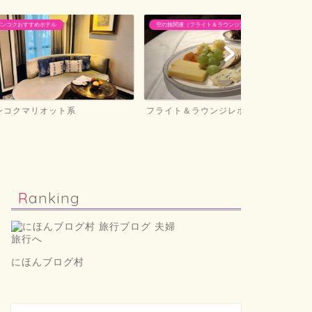
ル
空の旅関連（フライト＆ラウンジ）
ホテル滞在記＆旅
ット系
フライト＆ラウンジレポ
ホテル滞在記
Ranking
にほんブログ村