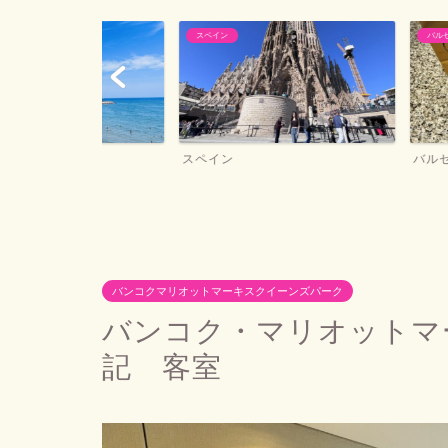
スペイン
バルセロナお土産
ー
スペイン
バルセロナお土産
バンコクマリオットマーキスクイーンズパーク
バンコク・マリオットマ
記 客室