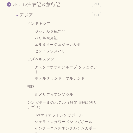
ホテル滞在記＆旅行記
241
アジア
121
インドネシア
ジャカルタ観光記
バリ島観光記
エルミタージュジャカルタ
セントレジスバリ
ウズベキスタン
アスターホテルグループ タシュケン
ト
ホテルグランドサマルカンド
韓国
ルメリディアンソウル
シンガポールのホテル（観光情報は別カ
テゴリ）
JWマリオットシンガポール
シェラトンタワーズシンガポール
インターコンチネンタルシンガポー