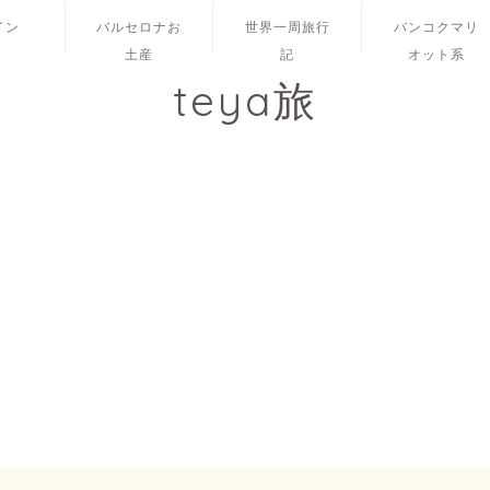
イン
バルセロナお
世界一周旅行
バンコクマリ
土産
記
オット系
teya旅