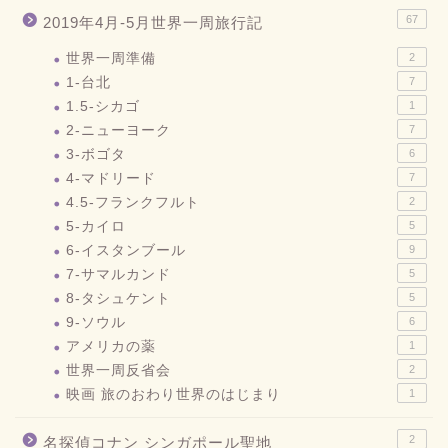
67
2019年4月-5月世界一周旅行記
世界一周準備
2
1-台北
7
1.5-シカゴ
1
2-ニューヨーク
7
3-ボゴタ
6
4-マドリード
7
4.5-フランクフルト
2
5-カイロ
5
6-イスタンブール
9
7-サマルカンド
5
8-タシュケント
5
9-ソウル
6
アメリカの薬
1
世界一周反省会
2
映画 旅のおわり世界のはじまり
1
2
名探偵コナン シンガポール聖地