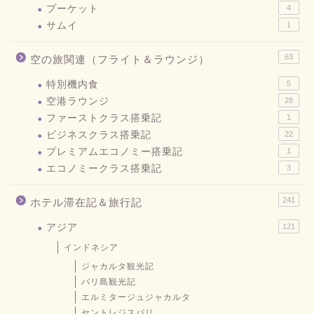
プーケット
4
サムイ
1
63
空の旅関連（フライト＆ラウンジ）
特別機内食
5
空港ラウンジ
28
ファーストクラス搭乗記
1
ビジネスクラス搭乗記
22
プレミアムエコノミー搭乗記
1
エコノミークラス搭乗記
3
241
ホテル滞在記＆旅行記
アジア
121
インドネシア
ジャカルタ観光記
バリ島観光記
エルミタージュジャカルタ
セントレジスバリ