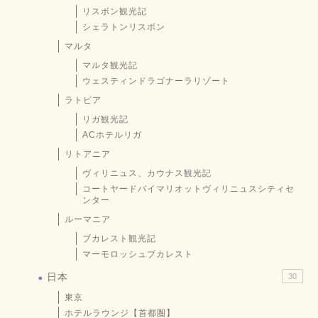
リスボン観光記
シェラトンリスボン
マルタ
マルタ観光記
ウェスティンドラゴナーラリゾート
ラトビア
リガ観光記
ACホテルリガ
リトアニア
ヴィリニュス、カウナス観光記
コートヤードバイマリオットヴィリニュスシティセ
ンター
ルーマニア
ブカレスト観光記
マーモロッシュブカレスト
日本
30
東京
ホテルラウンジ【首都圏】