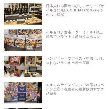
6
日本人好み間違いなし、オリーブオ
イル専門店LA CHINATAでスペイン
のお土産探し
7
バルセロナ空港・ターミナル1お土
産店でバラマキ土産買うならコレ
8
ハンガリー・ブダペスト空港はおし
ゃれなバラマキ土産の宝庫
9
エルコルテイングレスで本気のスペ
イン土産！在住者の最新版おすすめ
品紹介