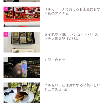
2
メルカドーナで買えるお土産におす
すめのアイテム
3
タイ航空 羽田→バンコクビジネス
クラス搭乗記 TG683
4
お問い合わせ
5
バルセロナ在住おすすめの美味しい
チュロス店4選