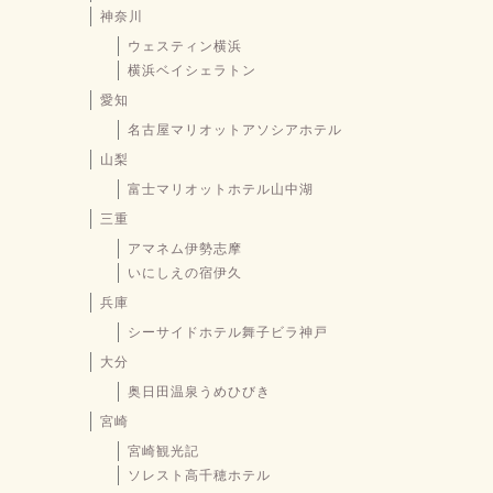
神奈川
ウェスティン横浜
横浜ベイシェラトン
愛知
名古屋マリオットアソシアホテル
山梨
富士マリオットホテル山中湖
三重
アマネム伊勢志摩
いにしえの宿伊久
兵庫
シーサイドホテル舞子ビラ神戸
大分
奥日田温泉うめひびき
宮崎
宮崎観光記
ソレスト高千穂ホテル