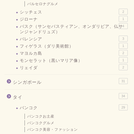
バルセロナグルメ
シッチェス
2
ジローナ
1
バスク（サンセバスティアン、オンダリビア、仏サ
4
ンジャンドリュズ）
バレンシア
3
フィゲラス（ダリ美術館）
1
マヨルカ島
2
モンセラット（黒いマリア像）
1
リェイダ
2
31
シンガポール
34
タイ
バンコク
29
バンコクお土産
バンコクグルメ
バンコク美容・ファッション