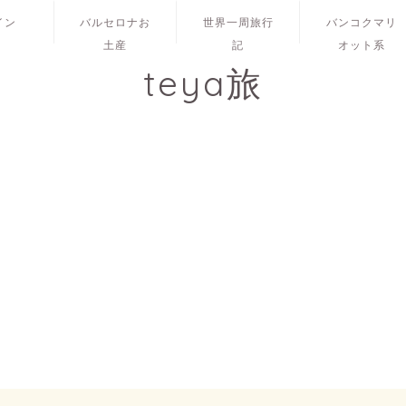
イン
バルセロナお
世界一周旅行
バンコクマリ
土産
記
オット系
teya旅