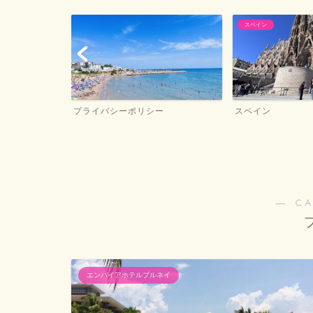
スペイン
バルセロナお土産
ー
スペイン
バルセロナお土産
― C
エンパイアホテルブルネイ