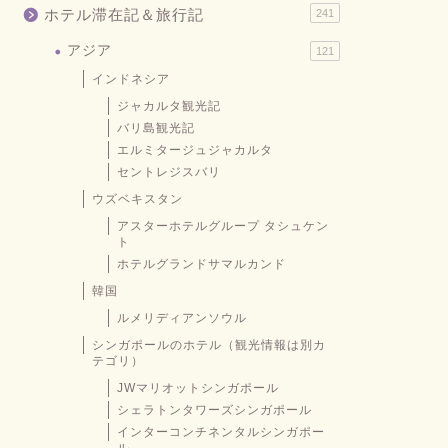
ホテル滞在記＆旅行記
241
アジア
121
インドネシア
ジャカルタ観光記
バリ島観光記
エルミタージュジャカルタ
セントレジスバリ
ウズベキスタン
アスターホテルグループ タシュケン
ト
ホテルグランドサマルカンド
韓国
ルメリディアンソウル
シンガポールのホテル（観光情報は別カ
テゴリ）
JWマリオットシンガポール
シェラトンタワーズシンガポール
インターコンチネンタルシンガポー