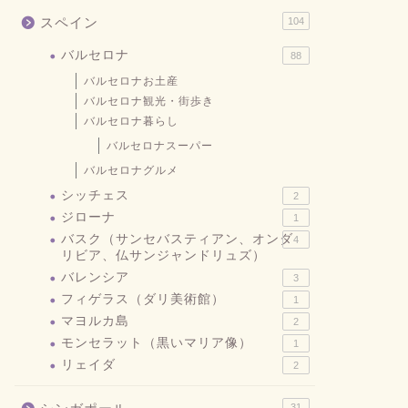
スペイン
104
バルセロナ
88
バルセロナお土産
バルセロナ観光・街歩き
バルセロナ暮らし
バルセロナスーパー
バルセロナグルメ
シッチェス
2
ジローナ
1
バスク（サンセバスティアン、オンダ
4
リビア、仏サンジャンドリュズ）
バレンシア
3
フィゲラス（ダリ美術館）
1
マヨルカ島
2
モンセラット（黒いマリア像）
1
リェイダ
2
31