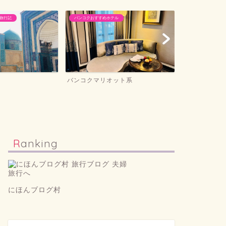
ル
空の旅関連（フライト＆ラウンジ）
ホテル滞在記＆旅
ット系
フライト＆ラウンジレポ
ホテル滞在記
Ranking
にほんブログ村