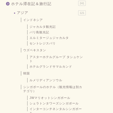
ホテル滞在記＆旅行記
241
アジア
121
インドネシア
ジャカルタ観光記
バリ島観光記
エルミタージュジャカルタ
セントレジスバリ
ウズベキスタン
アスターホテルグループ タシュケン
ト
ホテルグランドサマルカンド
韓国
ルメリディアンソウル
シンガポールのホテル（観光情報は別カ
テゴリ）
JWマリオットシンガポール
シェラトンタワーズシンガポール
インターコンチネンタルシンガポー