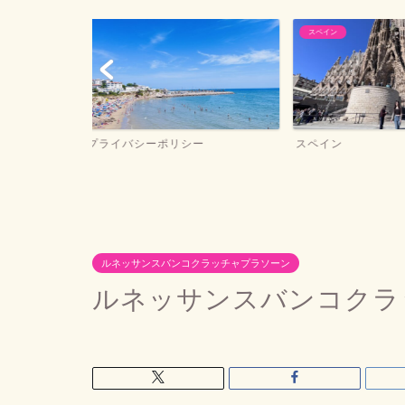
スペイン
バルセロナお土産
ー
スペイン
バルセロナお土産
ルネッサンスバンコクラッチャプラソーン
ルネッサンスバンコクラ