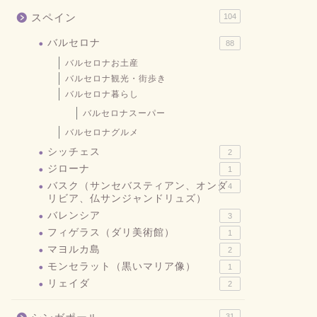
スペイン
104
バルセロナ
88
バルセロナお土産
バルセロナ観光・街歩き
バルセロナ暮らし
バルセロナスーパー
バルセロナグルメ
シッチェス
2
ジローナ
1
バスク（サンセバスティアン、オンダ
4
リビア、仏サンジャンドリュズ）
バレンシア
3
フィゲラス（ダリ美術館）
1
マヨルカ島
2
モンセラット（黒いマリア像）
1
リェイダ
2
31