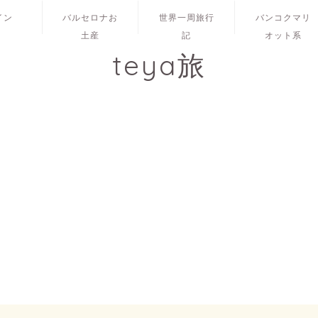
イン
バルセロナお
世界一周旅行
バンコクマリ
土産
記
オット系
teya旅