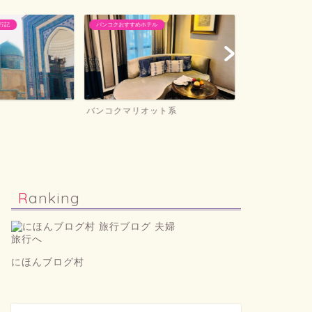
ル
空の旅関連（フライト＆ラウンジ）
ホテル滞在記＆旅
ット系
フライト＆ラウンジレポ
ホテル滞在記
Ranking
にほんブログ村