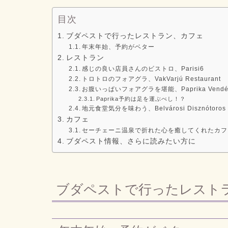
目次
ブダペストで行ったレストラン、カフェ
年末年始、予約がベター
レストラン
感じの良い店員さんのビストロ、Parisi6
トロトロのフォアグラ、VakVarjú Restaurant
お腹いっぱいフォアグラを堪能、Paprika Vendé
Paprika予約は足を運ぶべし！？
地元食堂気分を味わう、Belvárosi Disznótoros – 
カフェ
セーチェーニ温泉で折れた心を癒してくれたカフェ、Á
ブダペスト情報、さらに読みたい方に
ブダペストで行ったレスト