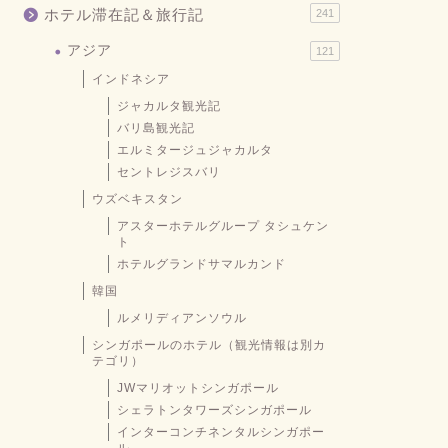
ホテル滞在記＆旅行記
241
アジア
121
インドネシア
ジャカルタ観光記
バリ島観光記
エルミタージュジャカルタ
セントレジスバリ
ウズベキスタン
アスターホテルグループ タシュケン
ト
ホテルグランドサマルカンド
韓国
ルメリディアンソウル
シンガポールのホテル（観光情報は別カ
テゴリ）
JWマリオットシンガポール
シェラトンタワーズシンガポール
インターコンチネンタルシンガポー