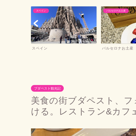
スペイン
バルセロナお土産
ー
スペイン
バルセロナお土産
ブダペスト観光記
美食の街ブダペスト、フ
ける。レストラン&カフ