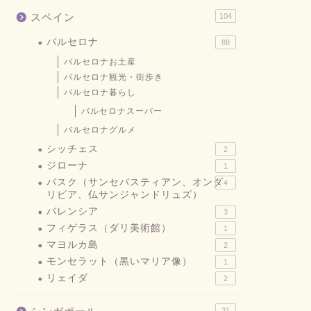
スペイン
104
バルセロナ
88
バルセロナお土産
バルセロナ観光・街歩き
バルセロナ暮らし
バルセロナスーパー
バルセロナグルメ
シッチェス
2
ジローナ
1
バスク（サンセバスティアン、オンダ
4
リビア、仏サンジャンドリュズ）
バレンシア
3
フィゲラス（ダリ美術館）
1
マヨルカ島
2
モンセラット（黒いマリア像）
1
リェイダ
2
31