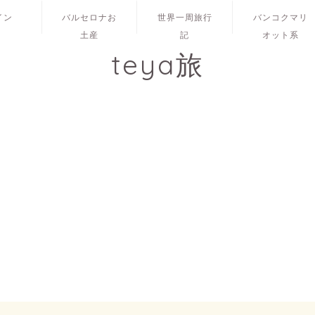
イン
バルセロナお
世界一周旅行
バンコクマリ
土産
記
オット系
teya旅