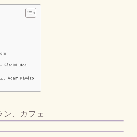
glő
Károlyi utca
dám Kávézó
ラン、カフェ