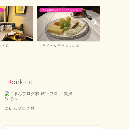
ル
空の旅関連（フライト＆ラウンジ）
ホテル滞在記＆旅
ット系
フライト＆ラウンジレポ
ホテル滞在記
Ranking
にほんブログ村