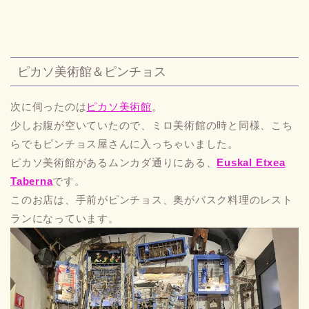
ピカソ美術館＆ピンチョス
次に伺ったのは
ピカソ美術館
。
少しお腹が空いていたので、ミロ美術館の時と同様、こち
らでもピンチョス屋さんに入っちゃいました。
ピカソ美術館があるムンカダ通りにある、
Euskal Etxea
Taberna
です。
このお店は、手前がピンチョス、奥がバスク料理のレスト
ランになっています。