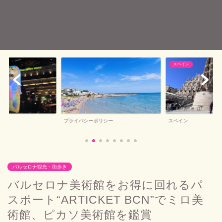
スペイン
バルセロナお土産
シー
スペイン
バルセロナお土産
バルセロナ観光・街歩き
バルセロナ美術館をお得に回れるパ
スポート“ARTICKET BCN”でミロ美
術館、ピカソ美術館を鑑賞