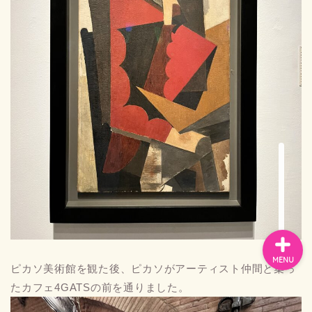
お問い合わせ
プライバシーポリシー
スペイン
バルセロナお土産
MENU
ピカソ美術館を観た後、ピカソがアーティスト仲間と集っ
たカフェ4GATSの前を通りました。