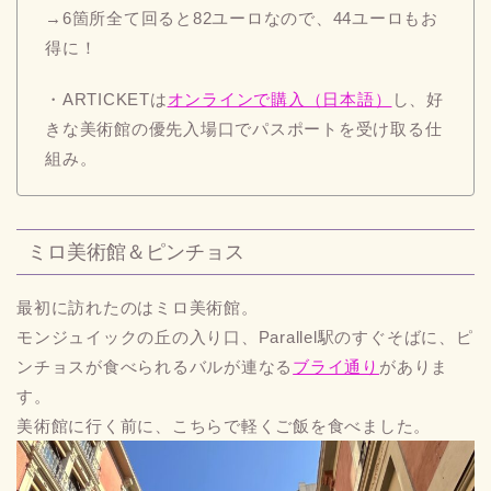
→6箇所全て回ると82ユーロなので、44ユーロもお
得に！
・ARTICKETは
オンラインで購入（日本語）
し、好
きな美術館の優先入場口でパスポートを受け取る仕
組み。
ミロ美術館＆ピンチョス
最初に訪れたのはミロ美術館。
モンジュイックの丘の入り口、Parallel駅のすぐそばに、ピ
ンチョスが食べられるバルが連なる
ブライ通り
がありま
す。
美術館に行く前に、こちらで軽くご飯を食べました。