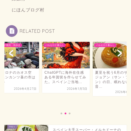
にほんブログ村
RELATED POST
セロナ観光・街歩き
バルセロナ暮らし
バルセロナ暮らし
ルセロナのカオス空
ChatGPTに海外在住感
夏至を祝う6月のサ
、エンカンツ蚤の市は
ある年賀状を作らせてみ
ジョアン（サン・フ
白い
た。スペインご当地...
ン）の日、眠れない
音...
2026年4月27日
2026年1月5日
2026年6月
スペイン大手スーパー・メルカドーナの