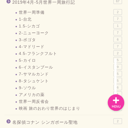
67
2019年4月-5月世界一周旅行記
世界一周準備
2
1-台北
7
お問い合わせ
1.5-シカゴ
1
2-ニューヨーク
7
プライバシーポリシー
3-ボゴタ
6
4-マドリード
7
スペイン
4.5-フランクフルト
2
5-カイロ
5
6-イスタンブール
9
バルセロナお土産
7-サマルカンド
5
8-タシュケント
5
9-ソウル
6
アメリカの薬
1
世界一周反省会
2
MENU
映画 旅のおわり世界のはじまり
1
2
名探偵コナン シンガポール聖地