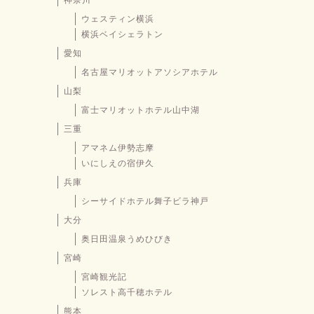
ウェスティン横浜
横浜ベイシェラトン
愛知
名古屋マリオットアソシアホテル
山梨
富士マリオットホテル山中湖
三重
アマネム伊勢志摩
いにしえの宿伊久
兵庫
シーサイドホテル舞子ビラ神戸
大分
奥日田温泉うめひびき
宮崎
宮崎観光記
ソレスト高千穂ホテル
熊本