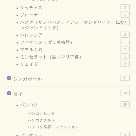
シッチェス
2
ジローナ
1
バスク（サンセバスティアン、オンダリビア、仏サ
4
ンジャンドリュズ）
バレンシア
3
フィゲラス（ダリ美術館）
1
マヨルカ島
2
モンセラット（黒いマリア像）
1
リェイダ
2
31
シンガポール
34
タイ
バンコク
29
バンコクお土産
バンコクグルメ
バンコク美容・ファッション
プーケット
4