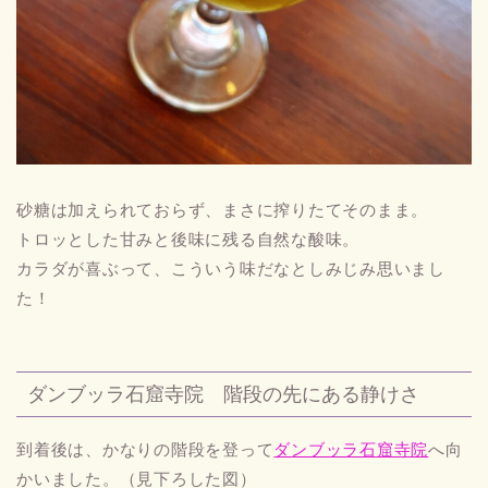
砂糖は加えられておらず、まさに搾りたてそのまま。
トロッとした甘みと後味に残る自然な酸味。
カラダが喜ぶって、こういう味だなとしみじみ思いまし
た！
ダンブッラ石窟寺院 階段の先にある静けさ
到着後は、かなりの階段を登って
ダンブッラ石窟寺院
へ向
かいました。（見下ろした図）