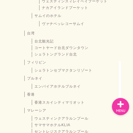
ウェスティンスィレイベイプーケット
ナカアイランドプーケット
サムイのホテル
お問い合わせ
ヴァナベッレコーサムイ
台湾
プライバシーポリシー
台北観光記
コートヤード台北ダウンタウン
スペイン
シェラトングランド台北
フィリピン
バルセロナお土産
シェラトンセブマクタンリゾート
ブルネイ
エンパイアホテルブルネイ
香港
香港スカイシティマリオット
マレーシア
MENU
ウェスティンクアラルンプール
サマサマホテルKLIA
セントレジスクアラルンプール