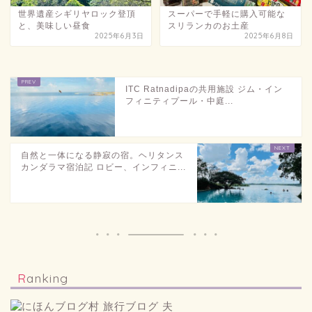
世界遺産シギリヤロック登頂
スーパーで手軽に購入可能な
と、美味しい昼食
スリランカのお土産
2025年6月3日
2025年6月8日
ITC Ratnadipaの共用施設 ジム・イン
フィニティプール・中庭...
自然と一体になる静寂の宿。ヘリタンス
カンダラマ宿泊記 ロビー、インフィニ...
Ranking