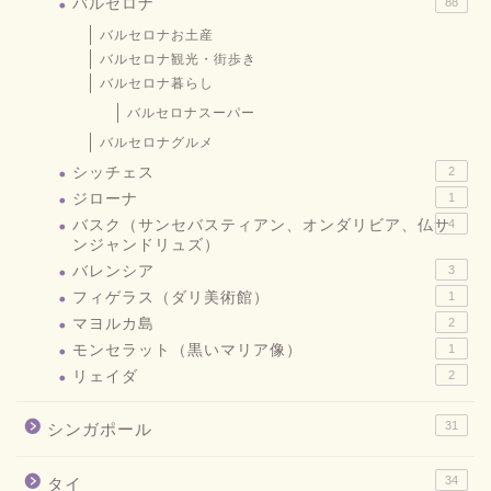
バルセロナ
88
バルセロナお土産
バルセロナ観光・街歩き
バルセロナ暮らし
バルセロナスーパー
バルセロナグルメ
シッチェス
2
ジローナ
1
バスク（サンセバスティアン、オンダリビア、仏サ
4
ンジャンドリュズ）
バレンシア
3
フィゲラス（ダリ美術館）
1
マヨルカ島
2
モンセラット（黒いマリア像）
1
リェイダ
2
31
シンガポール
34
タイ