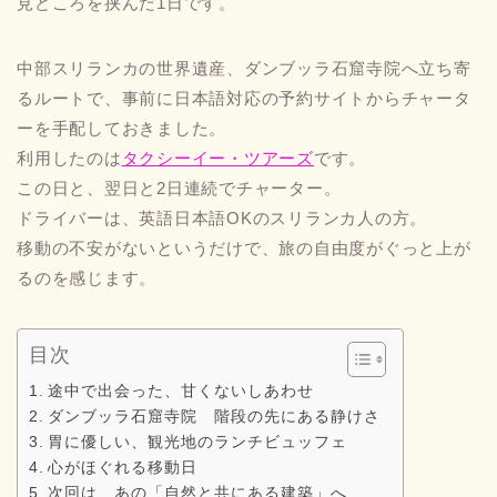
見どころを挟んだ1日です。
中部スリランカの世界遺産、ダンブッラ石窟寺院へ立ち寄
るルートで、事前に日本語対応の予約サイトからチャータ
ーを手配しておきました。
利用したのは
タクシーイー・ツアーズ
です。
この日と、翌日と2日連続でチャーター。
ドライバーは、英語日本語OKのスリランカ人の方。
移動の不安がないというだけで、旅の自由度がぐっと上が
るのを感じます。
目次
途中で出会った、甘くないしあわせ
ダンブッラ石窟寺院 階段の先にある静けさ
胃に優しい、観光地のランチビュッフェ
心がほぐれる移動日
次回は、あの「自然と共にある建築」へ