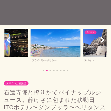
スペイン
バルセロナお土産
シー
スペイン
バルセロナお土産
スリランカ観光記
石窟寺院と搾りたてパイナップルジ
ュース。静けさに包まれた移動日
ITCホテル〜ダンブッラ〜ヘリタンス