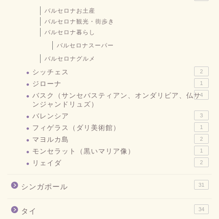
バルセロナお土産
バルセロナ観光・街歩き
バルセロナ暮らし
バルセロナスーパー
バルセロナグルメ
シッチェス
2
ジローナ
1
バスク（サンセバスティアン、オンダリビア、仏サ
4
ンジャンドリュズ）
バレンシア
3
フィゲラス（ダリ美術館）
1
マヨルカ島
2
モンセラット（黒いマリア像）
1
リェイダ
2
31
シンガポール
34
タイ