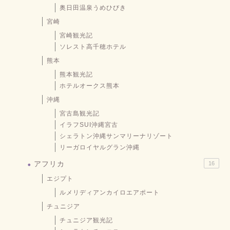
奥日田温泉うめひびき
宮崎
宮崎観光記
ソレスト高千穂ホテル
熊本
熊本観光記
ホテルオークス熊本
沖縄
宮古島観光記
イラフSUI沖縄宮古
シェラトン沖縄サンマリーナリゾート
リーガロイヤルグラン沖縄
アフリカ
16
エジプト
ルメリディアンカイロエアポート
チュニジア
チュニジア観光記