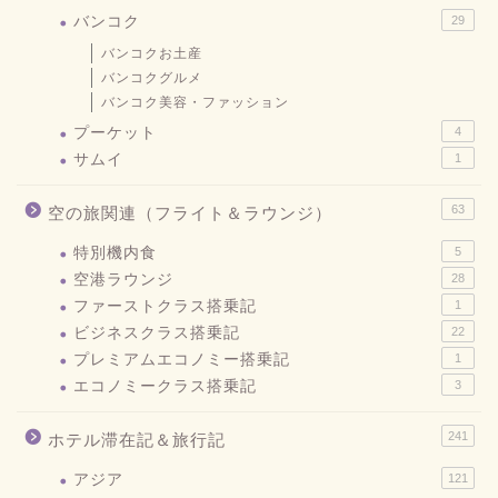
バンコク
29
バンコクお土産
バンコクグルメ
バンコク美容・ファッション
プーケット
4
サムイ
1
63
空の旅関連（フライト＆ラウンジ）
特別機内食
5
空港ラウンジ
28
ファーストクラス搭乗記
1
ビジネスクラス搭乗記
22
プレミアムエコノミー搭乗記
1
エコノミークラス搭乗記
3
241
ホテル滞在記＆旅行記
アジア
121