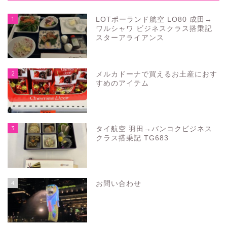
1
LOTポーランド航空 LO80 成田→
ワルシャワ ビジネスクラス搭乗記
スターアライアンス
2
メルカドーナで買えるお土産におす
すめのアイテム
3
タイ航空 羽田→バンコクビジネス
クラス搭乗記 TG683
4
お問い合わせ