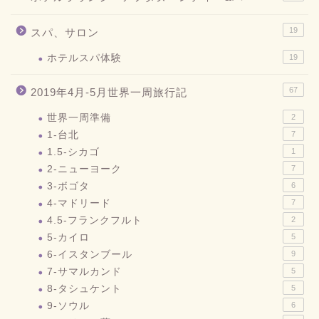
19
スパ、サロン
ホテルスパ体験
19
67
2019年4月-5月世界一周旅行記
世界一周準備
2
1-台北
7
1.5-シカゴ
1
2-ニューヨーク
7
3-ボゴタ
6
4-マドリード
7
4.5-フランクフルト
2
5-カイロ
5
6-イスタンブール
9
7-サマルカンド
5
8-タシュケント
5
9-ソウル
6