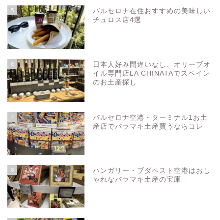
5
バルセロナ在住おすすめの美味しい
チュロス店4選
6
日本人好み間違いなし、オリーブオ
イル専門店LA CHINATAでスペイン
のお土産探し
7
バルセロナ空港・ターミナル1お土
産店でバラマキ土産買うならコレ
8
ハンガリー・ブダペスト空港はおし
ゃれなバラマキ土産の宝庫