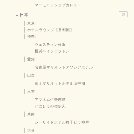
マーモロッシュブカレスト
日本
30
東京
ホテルラウンジ【首都圏】
神奈川
ウェスティン横浜
横浜ベイシェラトン
愛知
名古屋マリオットアソシアホテル
山梨
富士マリオットホテル山中湖
三重
アマネム伊勢志摩
いにしえの宿伊久
兵庫
シーサイドホテル舞子ビラ神戸
大分