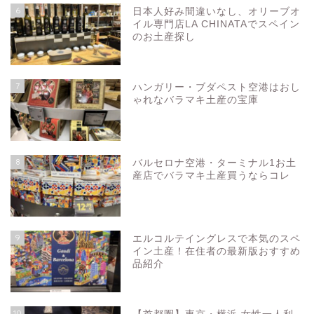
6
日本人好み間違いなし、オリーブオ
イル専門店LA CHINATAでスペイン
のお土産探し
7
ハンガリー・ブダペスト空港はおし
ゃれなバラマキ土産の宝庫
8
バルセロナ空港・ターミナル1お土
産店でバラマキ土産買うならコレ
9
エルコルテイングレスで本気のスペ
イン土産！在住者の最新版おすすめ
品紹介
10