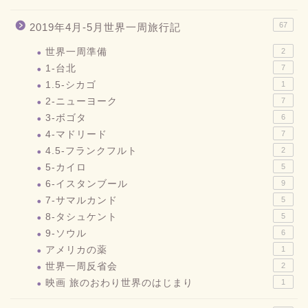
67
2019年4月-5月世界一周旅行記
世界一周準備
2
1-台北
7
1.5-シカゴ
1
2-ニューヨーク
7
3-ボゴタ
6
4-マドリード
7
4.5-フランクフルト
2
5-カイロ
5
6-イスタンブール
9
7-サマルカンド
5
8-タシュケント
5
9-ソウル
6
アメリカの薬
1
世界一周反省会
2
映画 旅のおわり世界のはじまり
1