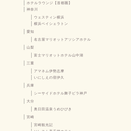
ホテルラウンジ【首都圏】
神奈川
ウェスティン横浜
横浜ベイシェラトン
愛知
名古屋マリオットアソシアホテル
山梨
富士マリオットホテル山中湖
三重
アマネム伊勢志摩
いにしえの宿伊久
兵庫
シーサイドホテル舞子ビラ神戸
大分
奥日田温泉うめひびき
宮崎
宮崎観光記