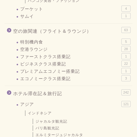
バンコク美容・ファッション
プーケット
4
サムイ
1
63
空の旅関連（フライト＆ラウンジ）
特別機内食
5
空港ラウンジ
28
ファーストクラス搭乗記
1
ビジネスクラス搭乗記
22
プレミアムエコノミー搭乗記
1
エコノミークラス搭乗記
3
242
ホテル滞在記＆旅行記
アジア
121
インドネシア
ジャカルタ観光記
バリ島観光記
エルミタージュジャカルタ