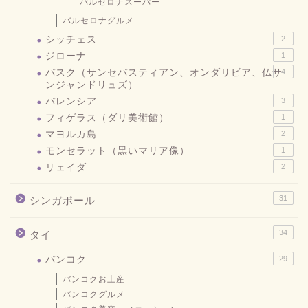
バルセロナスーパー
バルセロナグルメ
シッチェス
2
ジローナ
1
バスク（サンセバスティアン、オンダリビア、仏サ
4
ンジャンドリュズ）
バレンシア
3
フィゲラス（ダリ美術館）
1
マヨルカ島
2
モンセラット（黒いマリア像）
1
リェイダ
2
31
シンガポール
34
タイ
バンコク
29
バンコクお土産
バンコクグルメ