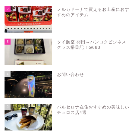
2
メルカドーナで買えるお土産におす
すめのアイテム
3
タイ航空 羽田→バンコクビジネス
クラス搭乗記 TG683
4
お問い合わせ
5
バルセロナ在住おすすめの美味しい
チュロス店4選