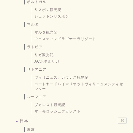
ポルトガル
リスボン観光記
シェラトンリスボン
マルタ
マルタ観光記
ウェスティンドラゴナーラリゾート
ラトビア
リガ観光記
ACホテルリガ
リトアニア
ヴィリニュス、カウナス観光記
コートヤードバイマリオットヴィリニュスシティセ
ンター
ルーマニア
ブカレスト観光記
マーモロッシュブカレスト
日本
30
東京