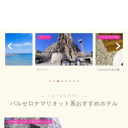
スペイン
バルセロナお土産
シー
スペイン
バルセロナお土産
― CATEGORY ―
バルセロナマリオット系おすすめホテル
バルセロナマリオット系おすすめホテル