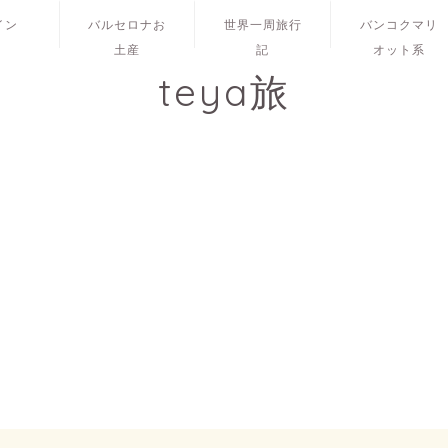
イン
バルセロナお
世界一周旅行
バンコクマリ
土産
記
オット系
teya旅