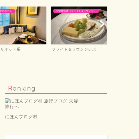
ル
空の旅関連（フライト＆ラウンジ）
ホテル滞在記＆旅
ット系
フライト＆ラウンジレポ
ホテル滞在記
Ranking
にほんブログ村