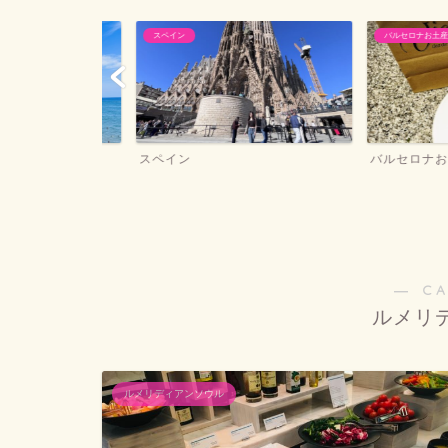
スペイン
バルセロナお土産
ー
スペイン
バルセロナお土産
― C
ルメリ
ルメリディアンソウル