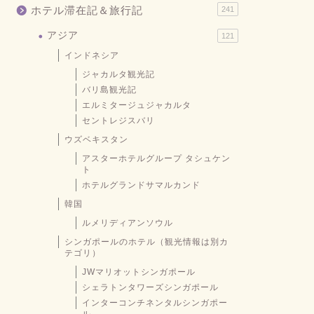
ホテル滞在記＆旅行記
241
アジア
121
インドネシア
ジャカルタ観光記
バリ島観光記
エルミタージュジャカルタ
セントレジスバリ
ウズベキスタン
アスターホテルグループ タシュケン
ト
ホテルグランドサマルカンド
韓国
ルメリディアンソウル
シンガポールのホテル（観光情報は別カ
テゴリ）
JWマリオットシンガポール
シェラトンタワーズシンガポール
インターコンチネンタルシンガポー