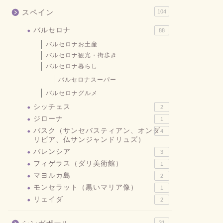
スペイン
104
バルセロナ
88
バルセロナお土産
バルセロナ観光・街歩き
バルセロナ暮らし
バルセロナスーパー
バルセロナグルメ
シッチェス
2
ジローナ
1
バスク（サンセバスティアン、オンダ
4
リビア、仏サンジャンドリュズ）
バレンシア
3
フィゲラス（ダリ美術館）
1
マヨルカ島
2
モンセラット（黒いマリア像）
1
リェイダ
2
31