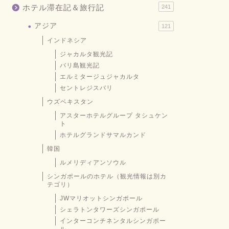
ホテル滞在記＆旅行記
241
アジア
121
インドネシア
ジャカルタ観光記
バリ島観光記
エルミタージュジャカルタ
セントレジスバリ
ウズベキスタン
アスターホテルグループ タシュケン
ト
ホテルグランドサマルカンド
韓国
ルメリディアンソウル
シンガポールのホテル（観光情報は別カ
テゴリ）
JWマリオットシンガポール
シェラトンタワーズシンガポール
インターコンチネンタルシンガポー