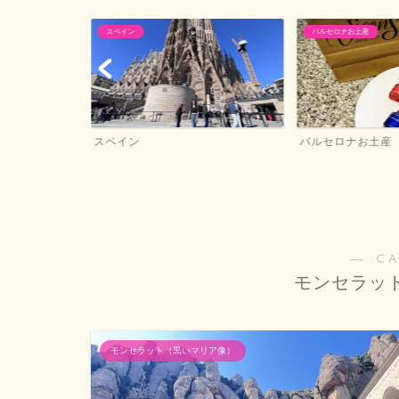
スペイン
バルセロナお土産
ー
スペイン
バルセロナお土産
― C
モンセラッ
モンセラット（黒いマリア像）