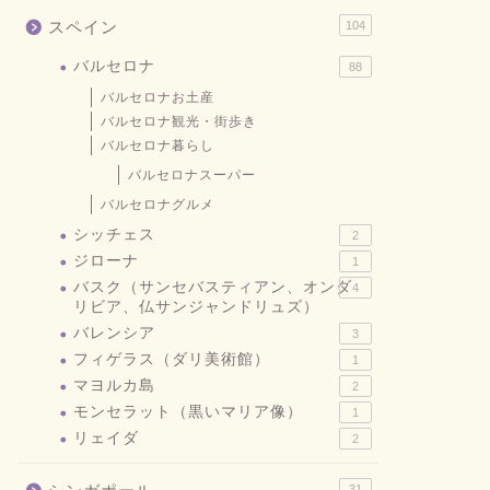
スペイン
104
バルセロナ
88
バルセロナお土産
バルセロナ観光・街歩き
バルセロナ暮らし
バルセロナスーパー
バルセロナグルメ
シッチェス
2
ジローナ
1
バスク（サンセバスティアン、オンダ
4
リビア、仏サンジャンドリュズ）
バレンシア
3
フィゲラス（ダリ美術館）
1
マヨルカ島
2
モンセラット（黒いマリア像）
1
リェイダ
2
31