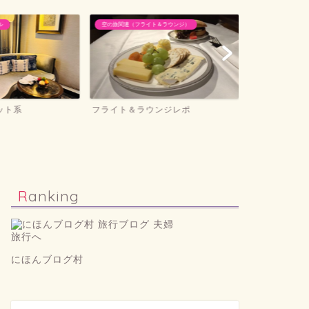
ル
空の旅関連（フライト＆ラウンジ）
ホテル滞在記＆旅
ット系
フライト＆ラウンジレポ
ホテル滞在記
Ranking
にほんブログ村