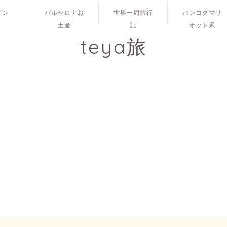
イン
バルセロナお
世界一周旅行
バンコクマリ
土産
記
オット系
teya旅